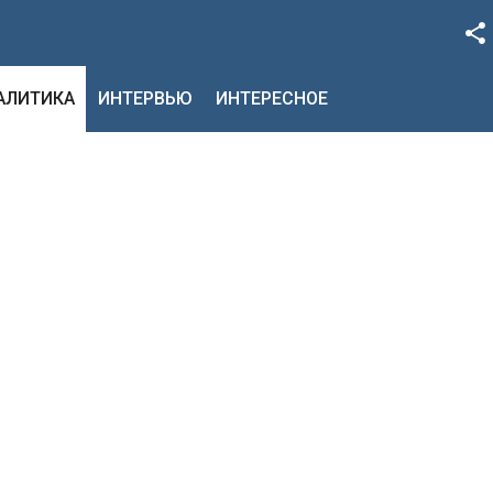
Facebook
НАЛИТИКА
ИНТЕРВЬЮ
ИНТЕРЕСНОЕ
Google+
Twitter
YouTube
Instagram
LinkedIn
VK
OK