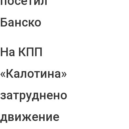
посетил
Банско
На КПП
«Калотина»
затруднено
движение