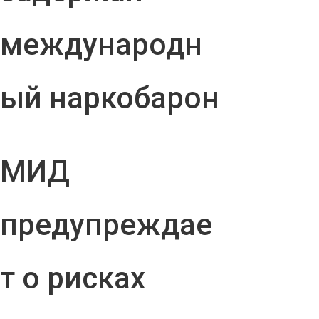
международн
ый наркобарон
МИД
предупреждае
т о рисках