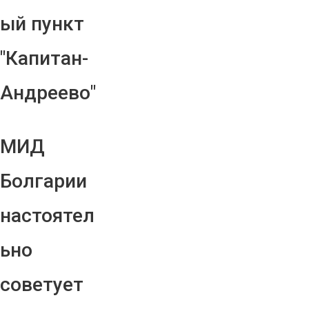
ый пункт
"Капитан-
Андреево"
МИД
Болгарии
настоятел
ьно
советует