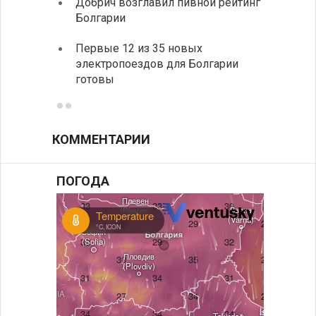
Добрич возглавил пивной рейтинг
фунда
Болгарии
возле
Первые 12 из 35 новых
Новый
электропоездов для Болгарии
укреп
готовы
болга
КОММЕНТАРИИ
ПОГОДА