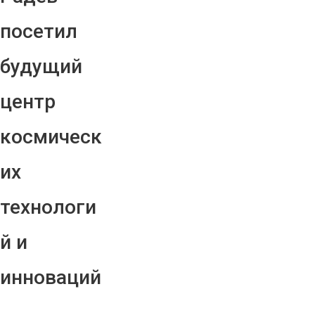
посетил
будущий
центр
космическ
их
технологи
й и
инноваций