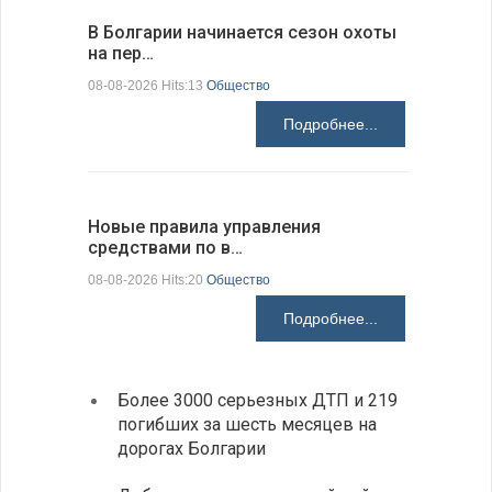
В Болгарии начинается сезон охоты
Горна-Ор
на пер…
предла…
08-08-2026 Hits:13
Общество
08-08-2026 H
Подробнее...
Новые правила управления
Предстоя
средствами по в…
07-08-2026 H
08-08-2026 Hits:20
Общество
Подробнее...
Более 3000 серьезных ДТП и 219
«Севд
погибших за шесть месяцев на
Болга
дорогах Болгарии
Низки