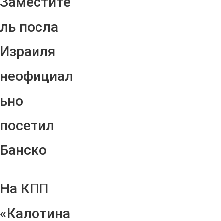
Заместите
ль посла
Израиля
неофициал
ьно
посетил
Банско
На КПП
«Калотина