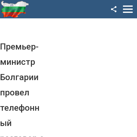
Facebook
Google+
Twitter
Премьер-
YouTube
министр
Instagram
Болгарии
LinkedIn
провел
VK
телефонн
OK
ый