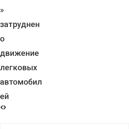
»
затруднен
о
движение
легковых
автомобил
ей