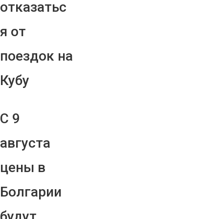
отказатьс
я от
поездок на
Кубу
С 9
августа
цены в
Болгарии
будут