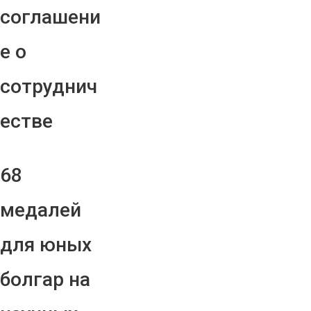
соглашени
е о
сотруднич
естве
68
медалей
для юных
болгар на