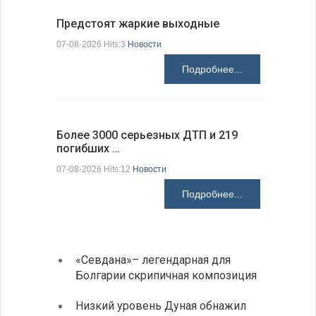
Предстоят жаркие выходные
Добрич в
Болгарии
07-08-2026 Hits:3
Новости
07-08-2026 H
Подробнее...
Более 3000 серьезных ДТП и 219
погибших …
Первые 1
электроп
07-08-2026 Hits:12
Новости
07-08-2026 H
Подробнее...
«Севдана»– легендарная для
ИАБЗ 
Болгарии скрипичная композиция
своих
Низкий уровень Дуная обнажил
Легко