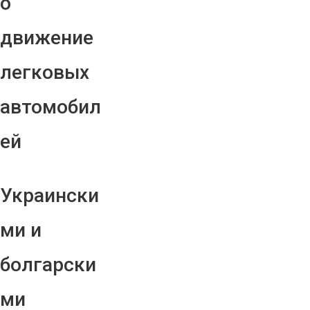
о
движение
легковых
автомобил
ей
Украински
ми и
болгарски
ми