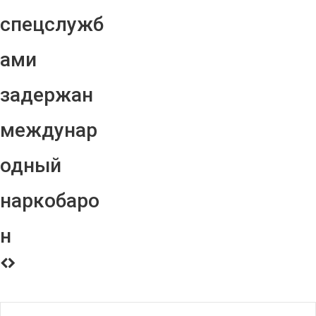
спецслужб
ами
задержан
междунар
одный
наркобаро
н