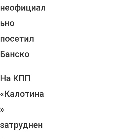
неофициал
ьно
посетил
Банско
На КПП
«Калотина
»
затруднен