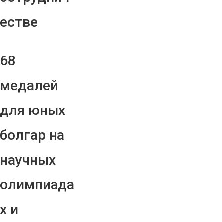
естве
68
медалей
для юных
болгар на
научных
олимпиада
х и