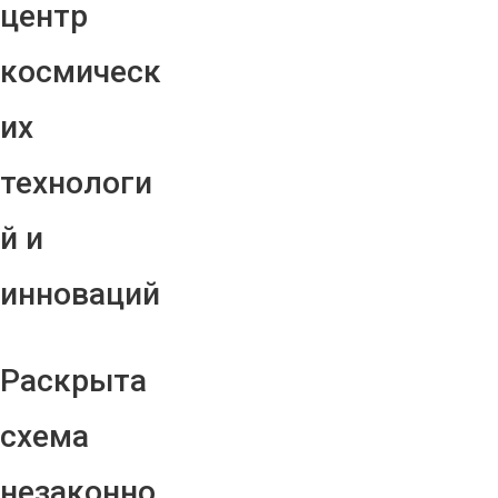
центр
космическ
их
технологи
й и
инноваций
Раскрыта
схема
незаконно