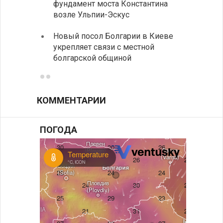
фундамент моста Константина
в фин
возле Ульпии-Эскус
Расхо
Новый посол Болгарии в Киеве
вырос
укрепляет связи с местной
средн
болгарской общиной
КОММЕНТАРИИ
ПОГОДА