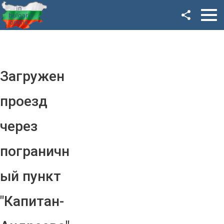
Facebook
Google+
Twitter
Загружен
YouTube
проезд
Instagram
через
LinkedIn
пограничн
VK
ый пункт
OK
"Капитан-