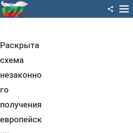
Facebook
Google+
Twitter
Раскрыта
YouTube
схема
Instagram
незаконно
LinkedIn
го
VK
получения
OK
европейск