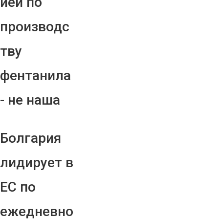
ией по
производс
тву
фентанила
- не наша
Болгария
лидирует в
ЕС по
ежедневно