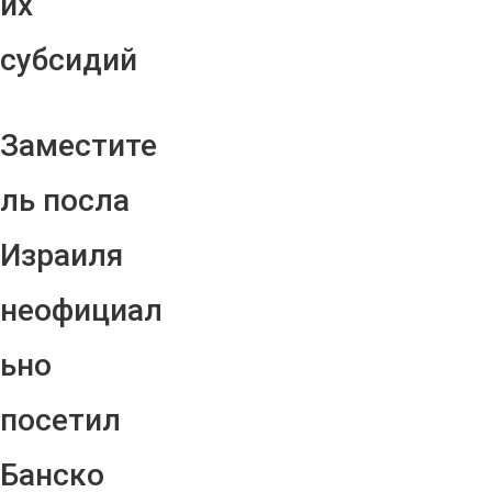
их
субсидий
Заместите
ль посла
Израиля
неофициал
ьно
посетил
Банско