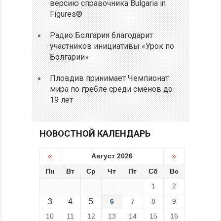
версию справочника Bulgaria in
Figures®
Радио Болгария благодарит
участников инициативы «Урок по
Болгарии»
Пловдив принимает Чемпионат
мира по гребле среди сменов до
19 лет
НОВОСТНОЙ КАЛЕНДАРЬ
«
Август 2026
»
Пн
Вт
Ср
Чт
Пт
Сб
Вс
1
2
3
4
5
6
7
8
9
10
11
12
13
14
15
16