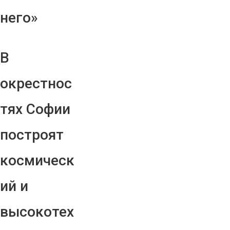
него»
В
окрестнос
тях Софии
построят
космическ
ий и
высокотех