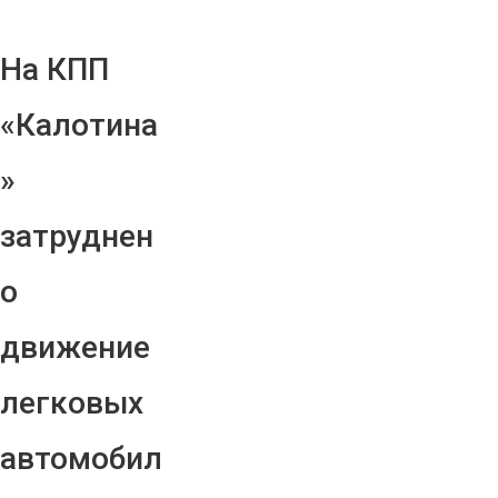
На КПП
«Калотина
»
затруднен
о
движение
легковых
автомобил