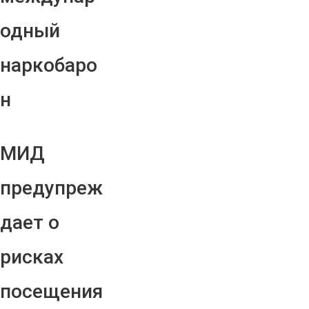
одный
наркобаро
н
МИД
предупреж
дает о
рисках
посещения