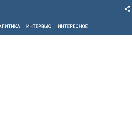
Facebook
НАЛИТИКА
ИНТЕРВЬЮ
ИНТЕРЕСНОЕ
Google+
Twitter
YouTube
Instagram
LinkedIn
VK
OK