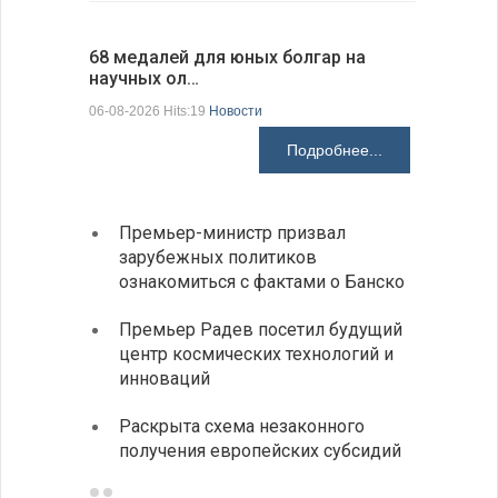
68 медалей для юных болгар на
Ледокол 
научных ол…
пришварт
06-08-2026 Hits:19
Новости
06-08-2026 H
Подробнее...
Премьер-министр призвал
Замес
зарубежных политиков
неофи
ознакомиться с фактами о Банско
На КП
Премьер Радев посетил будущий
движе
центр космических технологий и
Украи
инноваций
спецс
Раскрыта схема незаконного
между
получения европейских субсидий