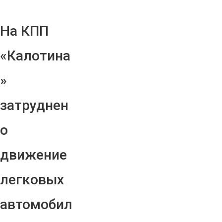
На КПП
«Калотина
»
затруднен
о
движение
легковых
автомобил