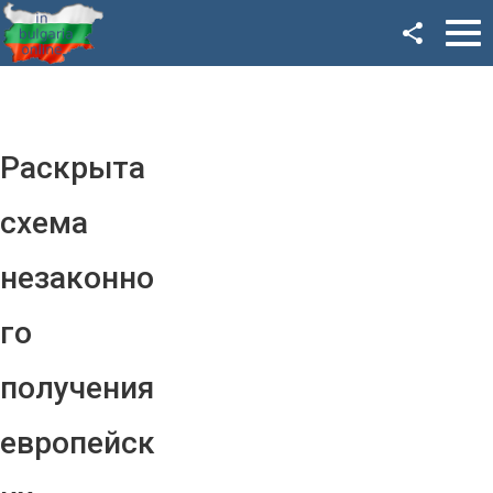
Facebook
Google+
Twitter
Раскрыта
YouTube
схема
Instagram
незаконно
LinkedIn
го
VK
получения
OK
европейск