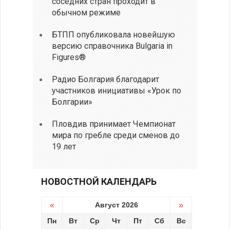
соседних стран проходит в
обычном режиме
БТПП опубликовала новейшую
версию справочника Bulgaria in
Figures®
Радио Болгария благодарит
участников инициативы «Урок по
Болгарии»
Пловдив принимает Чемпионат
мира по гребле среди сменов до
19 лет
НОВОСТНОЙ КАЛЕНДАРЬ
«
Август 2026
»
Пн
Вт
Ср
Чт
Пт
Сб
Вс