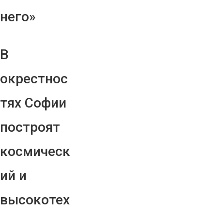
него»
В
окрестнос
тях Софии
построят
космическ
ий и
высокотех