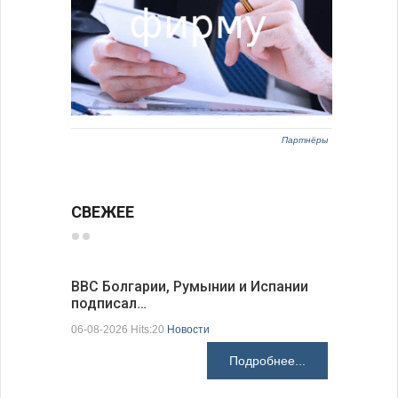
Партнёры
СВЕЖЕЕ
ВВС Болгарии, Румынии и Испании
Gallup: 
подписал…
также и…
06-08-2026 Hits:20
Новости
06-08-2026 H
Подробнее...