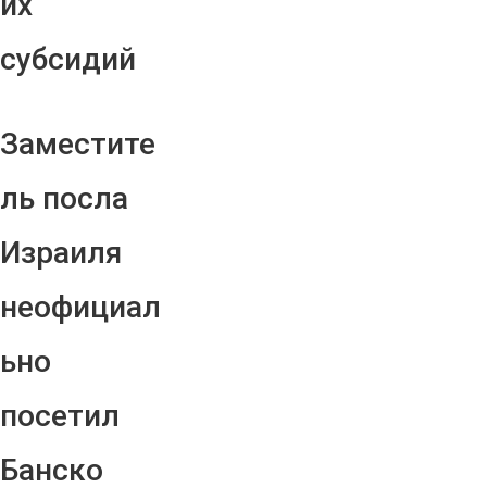
их
субсидий
Заместите
ль посла
Израиля
неофициал
ьно
посетил
Банско