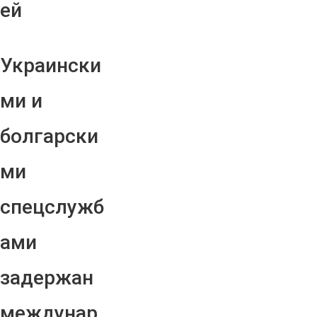
ей
Украински
ми и
болгарски
ми
спецслужб
ами
задержан
междунар