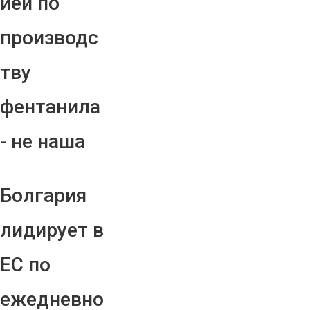
ией по
производс
тву
фентанила
- не наша
Болгария
лидирует в
ЕС по
ежедневно