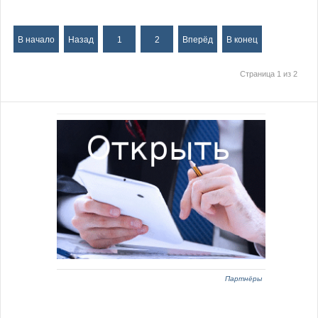
В начало
Назад
1
2
Вперёд
В конец
Страница 1 из 2
Партнёры