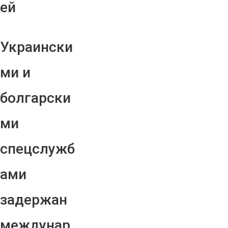
ей
Украински
ми и
болгарски
ми
спецслужб
ами
задержан
междунар