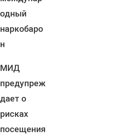
одный
наркобаро
н
МИД
предупреж
дает о
рисках
посещения