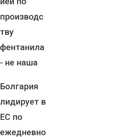
ией по
производс
тву
фентанила
- не наша
Болгария
лидирует в
ЕС по
ежедневно