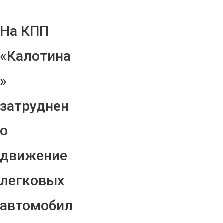
На КПП
«Калотина
»
затруднен
о
движение
легковых
автомобил