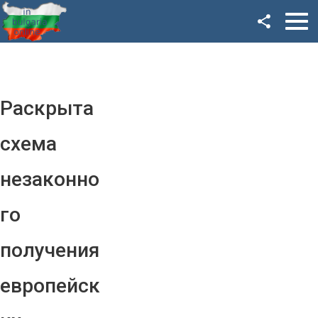
Facebook
Google+
Twitter
Раскрыта
YouTube
схема
Instagram
незаконно
LinkedIn
го
VK
получения
OK
европейск