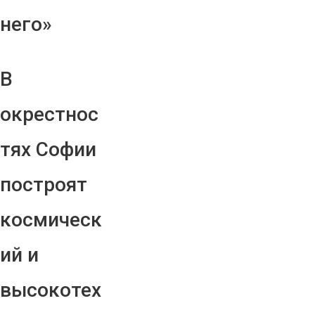
него»
В
окрестнос
тях Софии
построят
космическ
ий и
высокотех