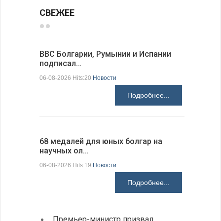
СВЕЖЕЕ
ВВС Болгарии, Румынии и Испании
Gallup: 
подписал…
также и…
06-08-2026 Hits:20
Новости
06-08-2026 H
Подробнее...
68 медалей для юных болгар на
Ледокол 
научных ол…
пришварт
06-08-2026 Hits:19
Новости
06-08-2026 H
Подробнее...
Премьер-министр призвал
Замес