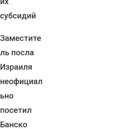
их
субсидий
Заместите
ль посла
Израиля
неофициал
ьно
посетил
Банско