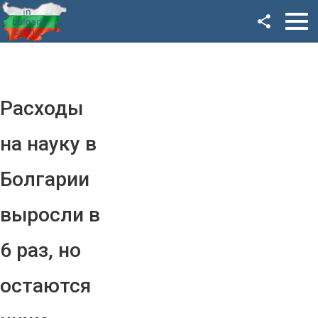
Facebook
Google+
Twitter
Расходы
YouTube
на науку в
Instagram
Болгарии
LinkedIn
выросли в
VK
6 раз, но
OK
остаются