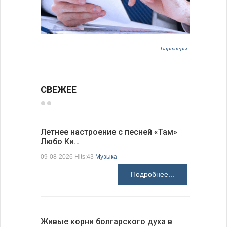
Партнёры
СВЕЖЕЕ
Летнее настроение с песней «Там»
«Забытые
Любо Ки…
через 6…
09-08-2026 Hits:43
Музыка
09-08-2026 H
Подробнее...
Живые корни болгарского духа в
Письма в