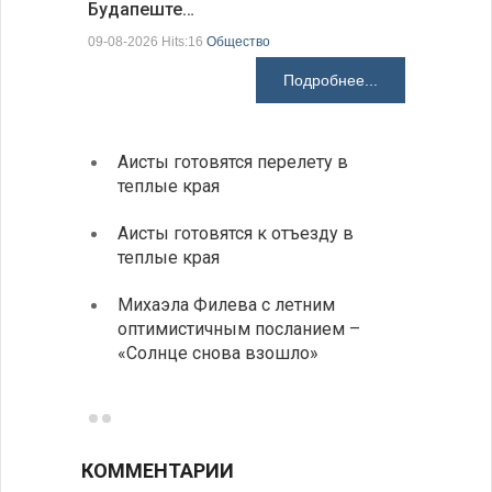
Будапеште…
09-08-2026 H
09-08-2026 Hits:16
Общество
Подробнее...
Аисты готовятся перелету в
В Бол
теплые края
охоты
Аисты готовятся к отъезду в
Новые
теплые края
средс
Михаэла Филева с летним
Горна
оптимистичным посланием –
Оряхо
«Солнце снова взошло»
предл
музее
КОММЕНТАРИИ