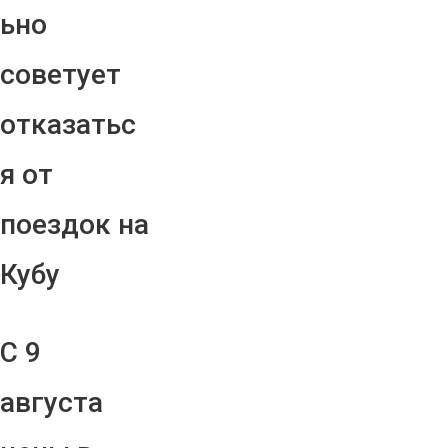
ьно
советует
отказатьс
я от
поездок на
Кубу
С 9
августа