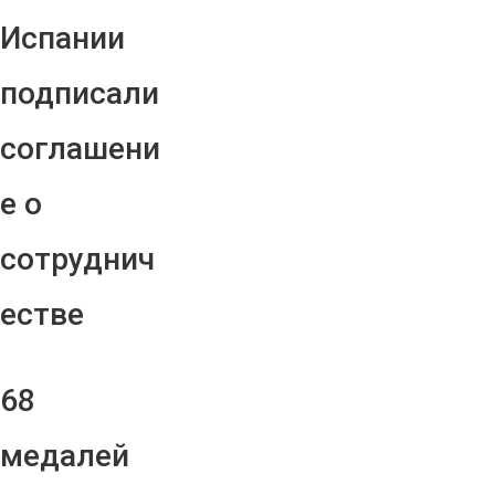
Испании
подписали
соглашени
е о
сотруднич
естве
68
медалей