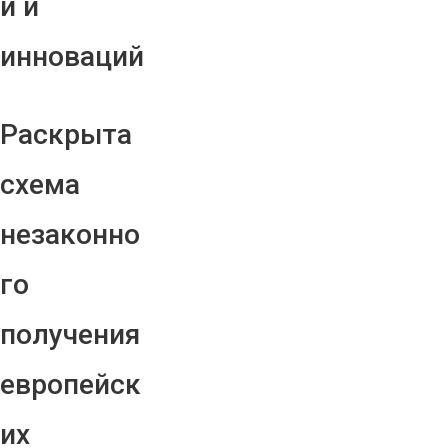
й и
инноваций
Раскрыта
схема
незаконно
го
получения
европейск
их