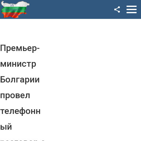
Facebook
Google+
Twitter
Премьер-
YouTube
министр
Instagram
Болгарии
LinkedIn
провел
VK
телефонн
OK
ый