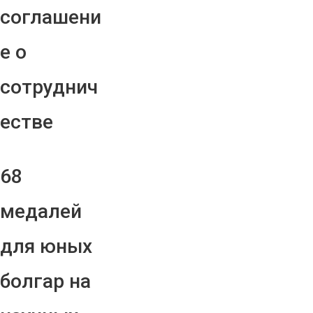
соглашени
е о
сотруднич
естве
68
медалей
для юных
болгар на