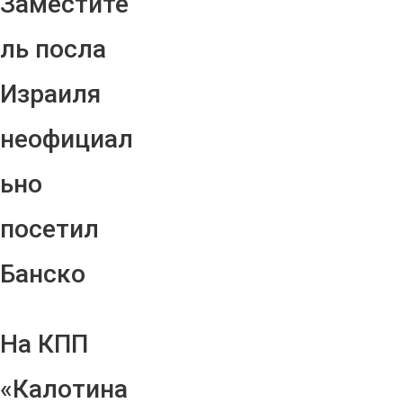
Заместите
ль посла
Израиля
неофициал
ьно
посетил
Банско
На КПП
«Калотина