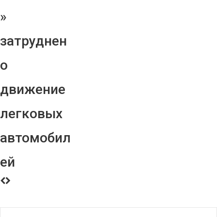
»
затруднен
о
движение
легковых
автомобил
ей