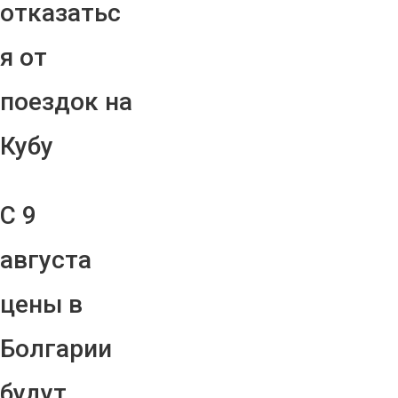
отказатьс
я от
поездок на
Кубу
С 9
августа
цены в
Болгарии
будут