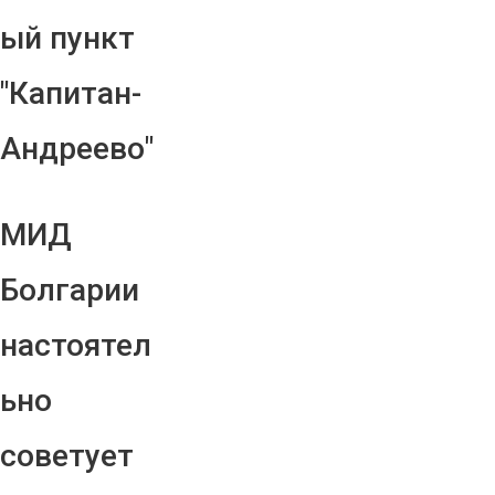
ый пункт
"Капитан-
Андреево"
МИД
Болгарии
настоятел
ьно
советует