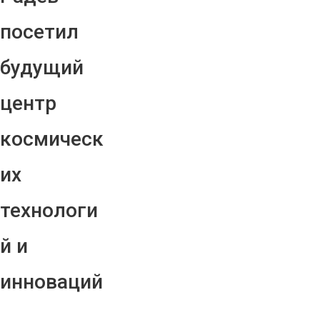
посетил
будущий
центр
космическ
их
технологи
й и
инноваций