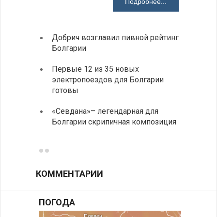
Подробнее...
Добрич возглавил пивной рейтинг
Низки
Болгарии
фунда
возле
Первые 12 из 35 новых
электропоездов для Болгарии
Новый
готовы
укреп
болга
«Севдана»– легендарная для
Болгарии скрипичная композиция
ИАБЗ 
своих
КОММЕНТАРИИ
ПОГОДА