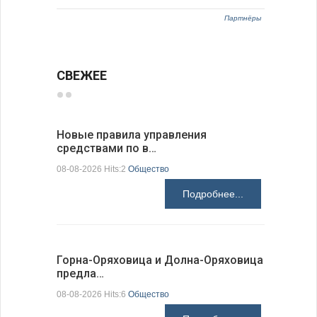
Партнёры
СВЕЖЕЕ
Новые правила управления
Предстоя
средствами по в…
07-08-2026 H
08-08-2026 Hits:2
Общество
Подробнее...
Более 30
Горна-Оряховица и Долна-Оряховица
погибших
предла…
07-08-2026 H
08-08-2026 Hits:6
Общество