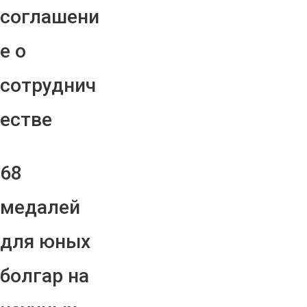
соглашени
е о
сотруднич
естве
68
медалей
для юных
болгар на