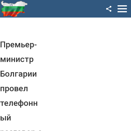
Facebook
Google+
Twitter
Премьер-
YouTube
министр
Instagram
Болгарии
LinkedIn
провел
VK
телефонн
OK
ый