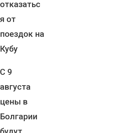
отказатьс
я от
поездок на
Кубу
С 9
августа
цены в
Болгарии
будут