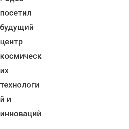
посетил
будущий
центр
космическ
их
технологи
й и
инноваций