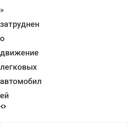
»
затруднен
о
движение
легковых
автомобил
ей