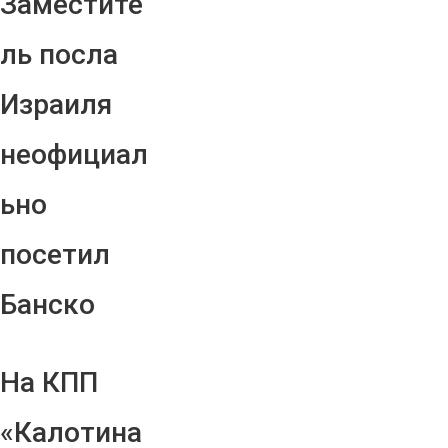
Заместите
ль посла
Израиля
неофициал
ьно
посетил
Банско
На КПП
«Калотина