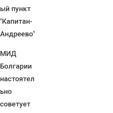
ый пункт
"Капитан-
Андреево"
МИД
Болгарии
настоятел
ьно
советует