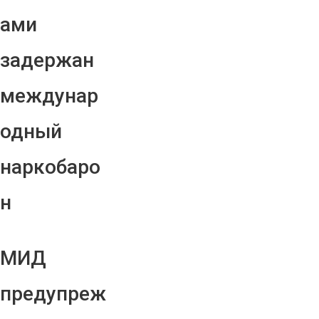
ами
задержан
междунар
одный
наркобаро
н
МИД
предупреж