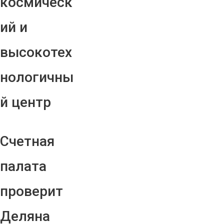
космическ
ий и
высокотех
нологичны
й центр
Счетная
палата
проверит
Деляна