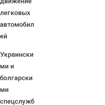
движение
легковых
автомобил
ей
Украински
ми и
болгарски
ми
спецслужб