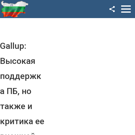
Facebook
Google+
Twitter
Gallup:
YouTube
Высокая
Instagram
поддержк
LinkedIn
а ПБ, но
VK
также и
OK
критика ее