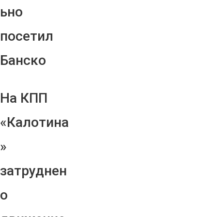
ьно
посетил
Банско
На КПП
«Калотина
»
затруднен
о