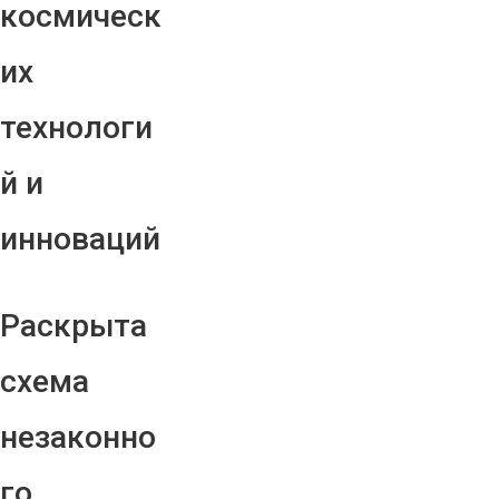
космическ
их
технологи
й и
инноваций
Раскрыта
схема
незаконно
го