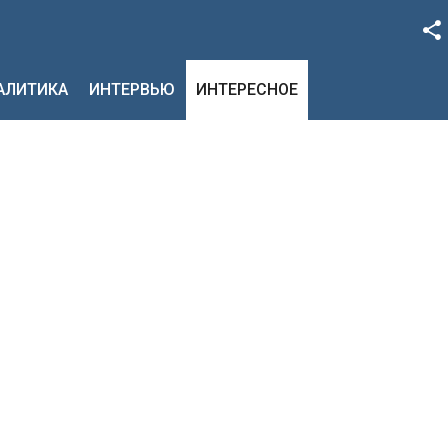
Facebook
НАЛИТИКА
ИНТЕРВЬЮ
ИНТЕРЕСНОЕ
Google+
Twitter
YouTube
Instagram
LinkedIn
VK
OK