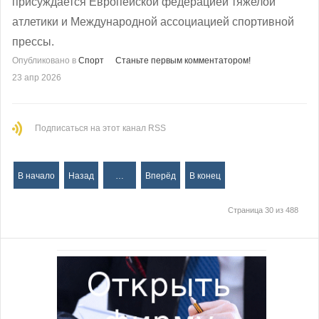
присуждается Европейской федерацией тяжелой
атлетики и Международной ассоциацией спортивной
прессы.
Опубликовано в
Спорт
Станьте первым комментатором!
23 апр 2026
Подписаться на этот канал RSS
В начало
Назад
…
Вперёд
В конец
Страница 30 из 488