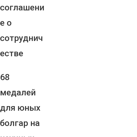
соглашени
е о
сотруднич
естве
68
медалей
для юных
болгар на