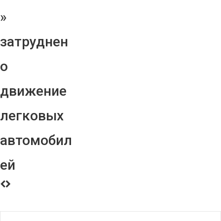
»
затруднен
о
движение
легковых
автомобил
ей