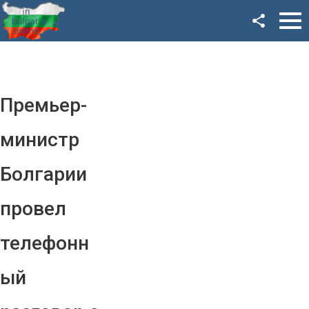
Facebook
Google+
Twitter
Премьер-
YouTube
министр
Instagram
Болгарии
LinkedIn
провел
VK
телефонн
OK
ый