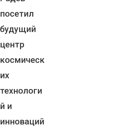
посетил
будущий
центр
космическ
их
технологи
й и
инноваций