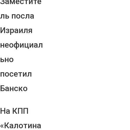
Заместите
ль посла
Израиля
неофициал
ьно
посетил
Банско
На КПП
«Калотина