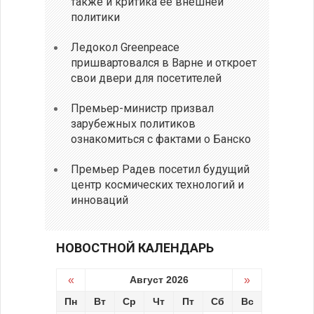
также и критика ее внешней
политики
Ледокол Greenpeace
пришвартовался в Варне и откроет
свои двери для посетителей
Премьер-министр призвал
зарубежных политиков
ознакомиться с фактами о Банско
Премьер Радев посетил будущий
центр космических технологий и
инноваций
НОВОСТНОЙ КАЛЕНДАРЬ
«
Август 2026
»
Пн
Вт
Ср
Чт
Пт
Сб
Вс