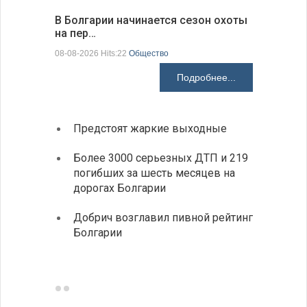
В Болгарии начинается сезон охоты
Горна-Ор
на пер…
предла…
08-08-2026 Hits:22
Общество
08-08-2026 H
Подробнее...
Предстоят жаркие выходные
Первы
элект
Более 3000 серьезных ДТП и 219
готов
погибших за шесть месяцев на
дорогах Болгарии
«Севд
Болга
Добрич возглавил пивной рейтинг
Болгарии
Низки
фунда
возле