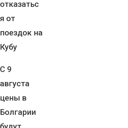
отказатьс
я от
поездок на
Кубу
С 9
августа
цены в
Болгарии
будут