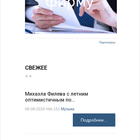
Партнёры
СВЕЖЕЕ
Михаэла Филева с летним
Новые пр
оптимистичным по…
средства
08-08-2026 Hits:151
Музыка
08-08-2026 H
Подробнее...