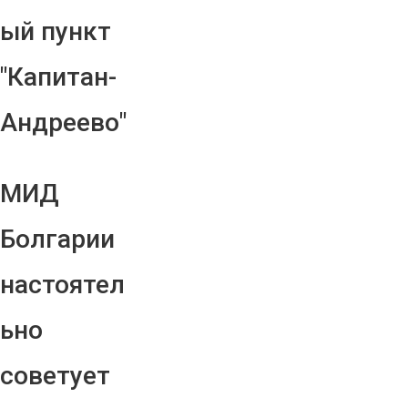
ый пункт
"Капитан-
Андреево"
МИД
Болгарии
настоятел
ьно
советует