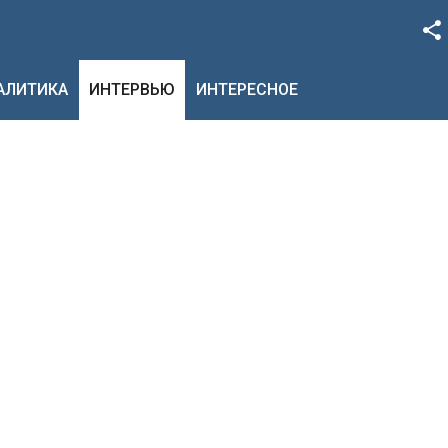
Facebook
НАЛИТИКА
ИНТЕРВЬЮ
ИНТЕРЕСНОЕ
Google+
Twitter
YouTube
Instagram
LinkedIn
VK
OK