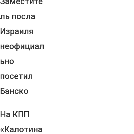
Заместите
ль посла
Израиля
неофициал
ьно
посетил
Банско
На КПП
«Калотина