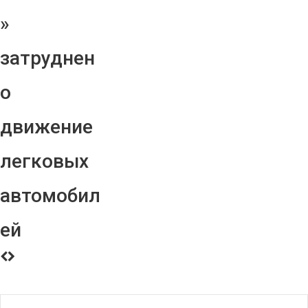
»
затруднен
о
движение
легковых
автомобил
ей