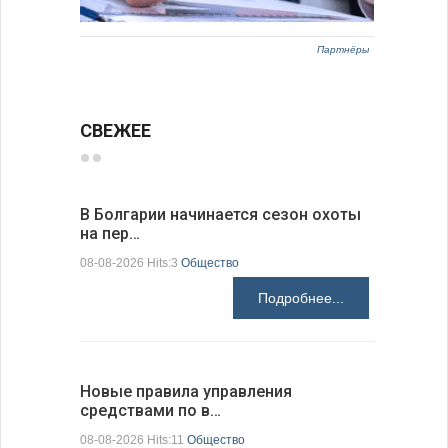
Партнёры
СВЕЖЕЕ
В Болгарии начинается сезон охоты
Горна-Ор
на пер…
предла…
08-08-2026 Hits:3
Общество
08-08-2026 H
Подробнее...
Новые правила управления
Предстоя
средствами по в…
07-08-2026 H
08-08-2026 Hits:11
Общество