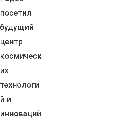
посетил
будущий
центр
космическ
их
технологи
й и
инноваций