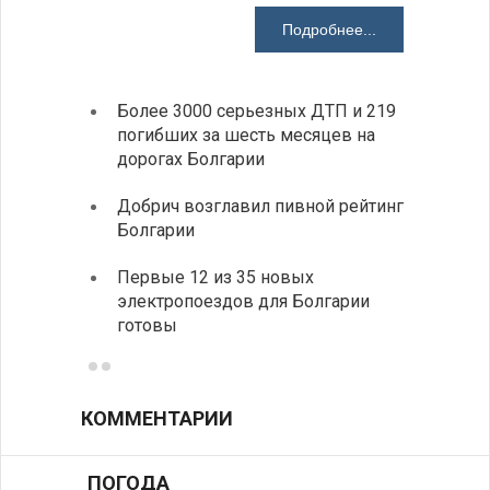
Подробнее...
Более 3000 серьезных ДТП и 219
«Севд
погибших за шесть месяцев на
Болга
дорогах Болгарии
Низки
Добрич возглавил пивной рейтинг
фунда
Болгарии
возле
Первые 12 из 35 новых
Новый
электропоездов для Болгарии
укреп
готовы
болга
КОММЕНТАРИИ
ПОГОДА