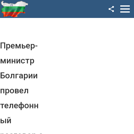
Facebook
Google+
Twitter
Премьер-
YouTube
министр
Instagram
Болгарии
LinkedIn
провел
VK
телефонн
OK
ый