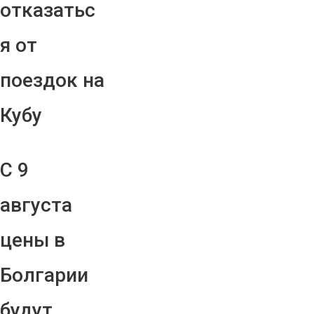
отказатьс
я от
поездок на
Кубу
С 9
августа
цены в
Болгарии
будут