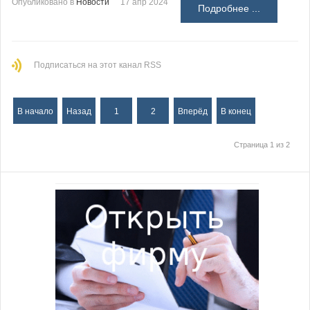
Опубликовано в
Новости
17 апр 2024
Подробнее ...
Подписаться на этот канал RSS
В начало
Назад
1
2
Вперёд
В конец
Страница 1 из 2