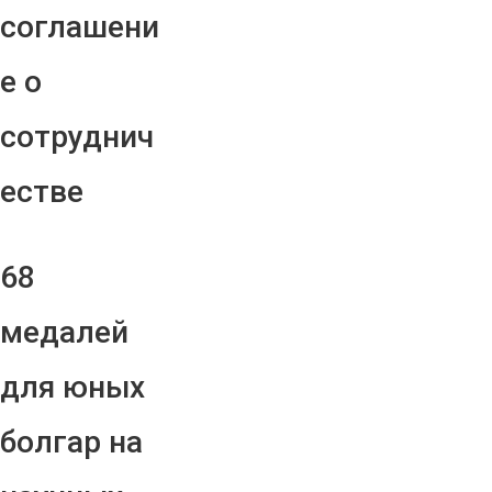
соглашени
е о
сотруднич
естве
68
медалей
для юных
болгар на