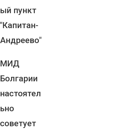
ый пункт
"Капитан-
Андреево"
МИД
Болгарии
настоятел
ьно
советует