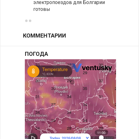
электропоездов для Болгарии
укреп
готовы
болга
КОММЕНТАРИИ
ПОГОДА