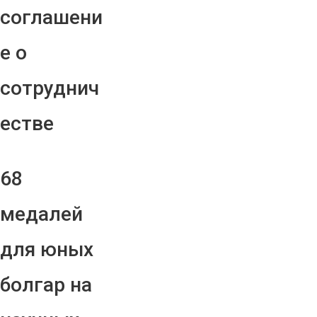
соглашени
е о
сотруднич
естве
68
медалей
для юных
болгар на