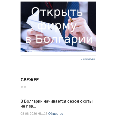
Партнёры
СВЕЖЕЕ
В Болгарии начинается сезон охоты
Горна-Ор
на пер…
предла…
08-08-2026 Hits:13
Общество
08-08-2026 H