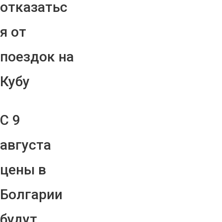
отказатьс
я от
поездок на
Кубу
С 9
августа
цены в
Болгарии
будут