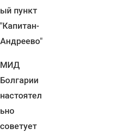
ый пункт
"Капитан-
Андреево"
МИД
Болгарии
настоятел
ьно
советует