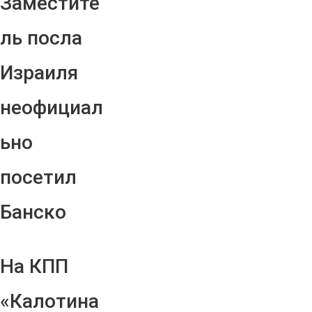
Заместите
ль посла
Израиля
неофициал
ьно
посетил
Банско
На КПП
«Калотина