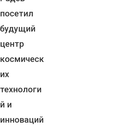
посетил
будущий
центр
космическ
их
технологи
й и
инноваций