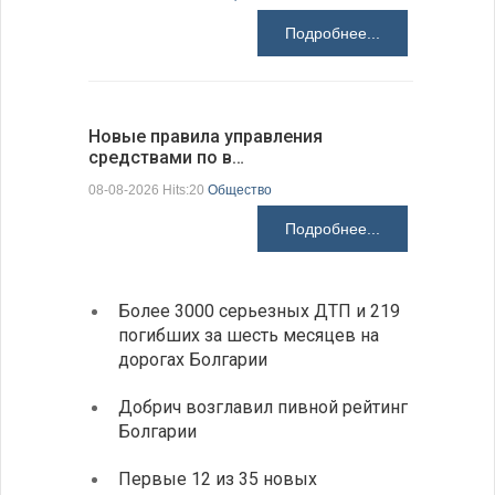
Подробнее...
Новые правила управления
Предстоя
средствами по в…
07-08-2026 H
08-08-2026 Hits:20
Общество
Подробнее...
Более 3000 серьезных ДТП и 219
«Севд
погибших за шесть месяцев на
Болга
дорогах Болгарии
Низки
Добрич возглавил пивной рейтинг
фунда
Болгарии
возле
Первые 12 из 35 новых
Новый