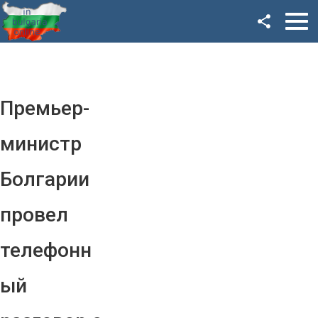
Facebook
Google+
Twitter
Премьер-
YouTube
министр
Instagram
Болгарии
LinkedIn
провел
VK
телефонн
OK
ый