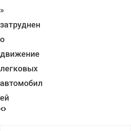
»
затруднен
о
движение
легковых
автомобил
ей