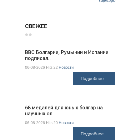
Партнёры
СВЕЖЕЕ
ВВС Болгарии, Румынии и Испании
Gallup: 
подписал…
также и…
06-08-2026 Hits:22
Новости
06-08-2026 H
Подробнее...
68 медалей для юных болгар на
Ледокол 
научных ол…
пришварт
06-08-2026 Hits:20
Новости
06-08-2026 H
Подробнее...