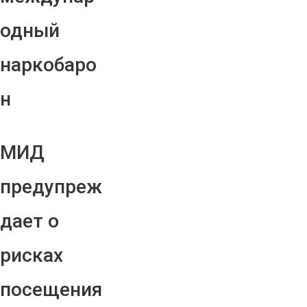
одный
наркобаро
н
МИД
предупреж
дает о
рисках
посещения