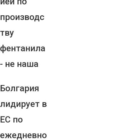
ией по
производс
тву
фентанила
- не наша
Болгария
лидирует в
ЕС по
ежедневно