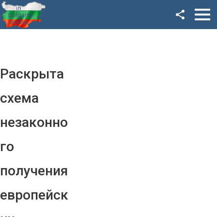
Facebook
Google+
Twitter
Раскрыта
YouTube
схема
Instagram
незаконно
LinkedIn
го
VK
получения
OK
европейск