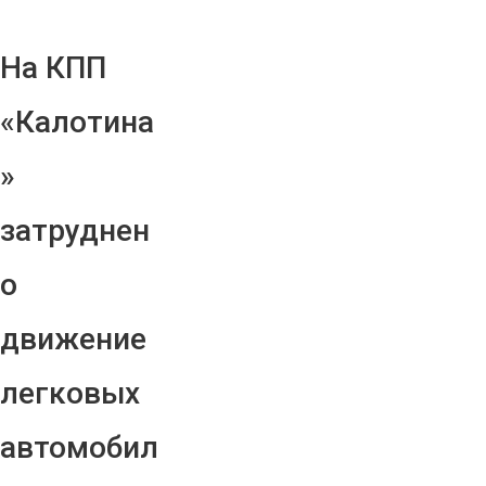
На КПП
«Калотина
»
затруднен
о
движение
легковых
автомобил