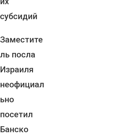
их
субсидий
Заместите
ль посла
Израиля
неофициал
ьно
посетил
Банско