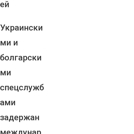
ей
Украински
ми и
болгарски
ми
спецслужб
ами
задержан
междунар