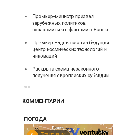
Премьер-министр призвал
Замес
зарубежных политиков
неофи
ознакомиться с фактами о Банско
На КП
Премьер Радев посетил будущий
движе
центр космических технологий и
Украи
инноваций
спецс
Раскрыта схема незаконного
между
получения европейских субсидий
КОММЕНТАРИИ
ПОГОДА