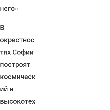
него»
В
окрестнос
тях Софии
построят
космическ
ий и
высокотех