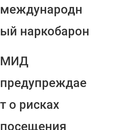
международн
ый наркобарон
МИД
предупреждае
т о рисках
посещения