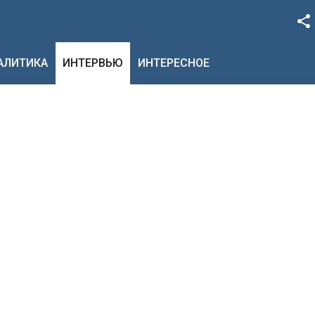
Facebook
НАЛИТИКА
ИНТЕРВЬЮ
ИНТЕРЕСНОЕ
Google+
Twitter
YouTube
Instagram
LinkedIn
VK
OK