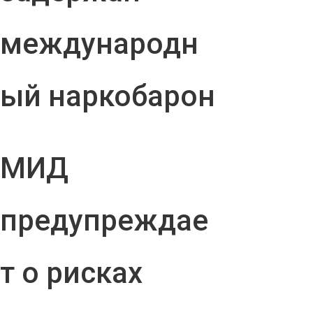
международн
ый наркобарон
МИД
предупреждае
т о рисках