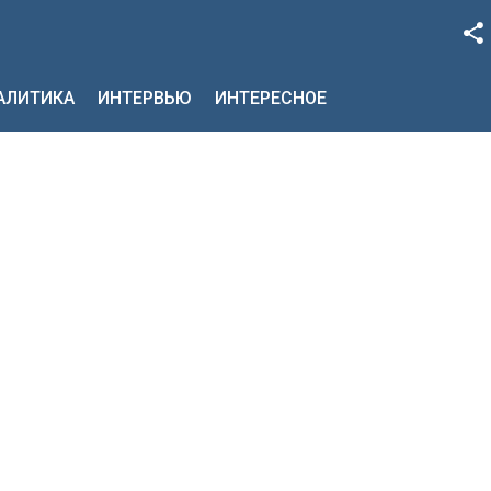
Facebook
НАЛИТИКА
ИНТЕРВЬЮ
ИНТЕРЕСНОЕ
Google+
Twitter
YouTube
Instagram
LinkedIn
VK
OK