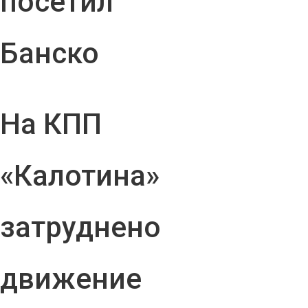
посетил
Банско
На КПП
«Калотина»
затруднено
движение