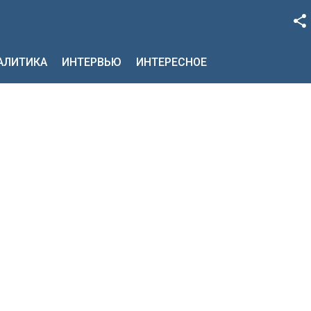
Facebook
НАЛИТИКА
ИНТЕРВЬЮ
ИНТЕРЕСНОЕ
Google+
Twitter
YouTube
Instagram
LinkedIn
VK
OK