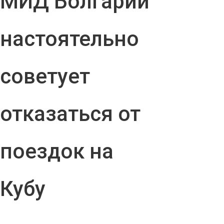
МИД Болгарии
настоятельно
советует
отказаться от
поездок на
Кубу