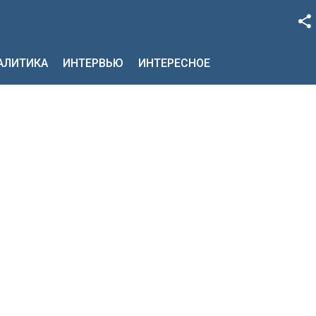
Facebook
НАЛИТИКА
ИНТЕРВЬЮ
ИНТЕРЕСНОЕ
Google+
Twitter
YouTube
Instagram
LinkedIn
VK
OK