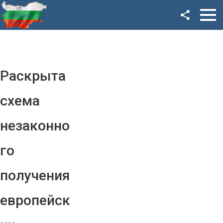
Facebook
Google+
Twitter
Раскрыта
YouTube
схема
Instagram
незаконно
LinkedIn
го
VK
получения
OK
европейск