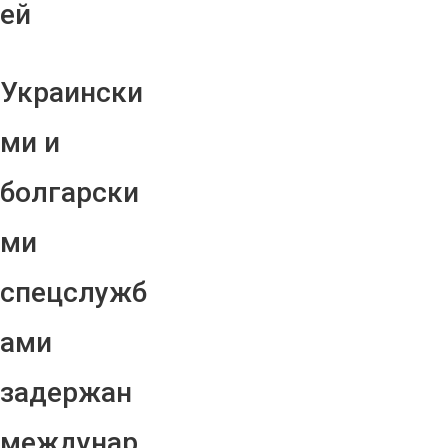
ей
Украински
ми и
болгарски
ми
спецслужб
ами
задержан
междунар