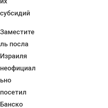
их
субсидий
Заместите
ль посла
Израиля
неофициал
ьно
посетил
Банско