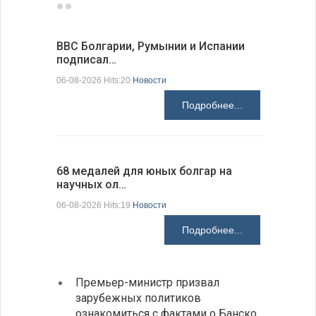
ВВС Болгарии, Румынии и Испании
Gallup: 
подписал…
также и…
06-08-2026 Hits:20
Новости
06-08-2026 H
Подробнее...
68 медалей для юных болгар на
Ледокол 
научных ол…
пришварт
06-08-2026 Hits:19
Новости
06-08-2026 H
Подробнее...
Премьер-министр призвал
Замес
зарубежных политиков
неофи
ознакомиться с фактами о Банско