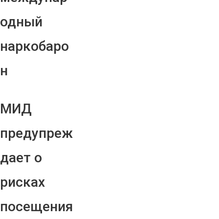
одный
наркобаро
н
МИД
предупреж
дает о
рисках
посещения