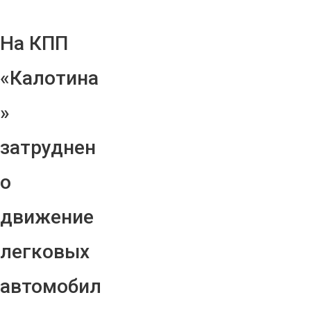
На КПП
«Калотина
»
затруднен
о
движение
легковых
автомобил