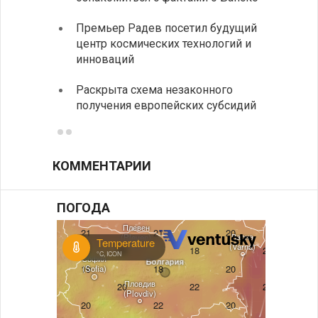
На КП
Премьер Радев посетил будущий
движе
центр космических технологий и
Украи
инноваций
спецс
Раскрыта схема незаконного
между
получения европейских субсидий
КОММЕНТАРИИ
ПОГОДА