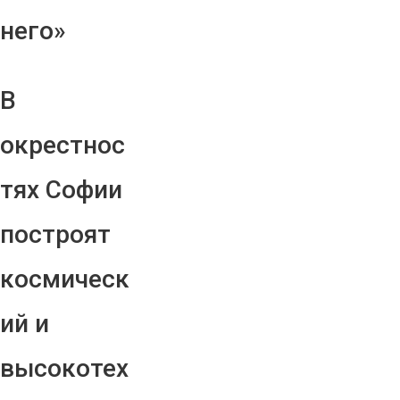
него»
В
окрестнос
тях Софии
построят
космическ
ий и
высокотех