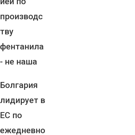
ией по
производс
тву
фентанила
- не наша
Болгария
лидирует в
ЕС по
ежедневно