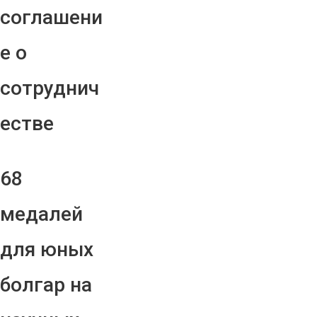
соглашени
е о
сотруднич
естве
68
медалей
для юных
болгар на