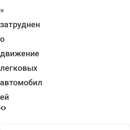
»
затруднен
о
движение
легковых
автомобил
ей