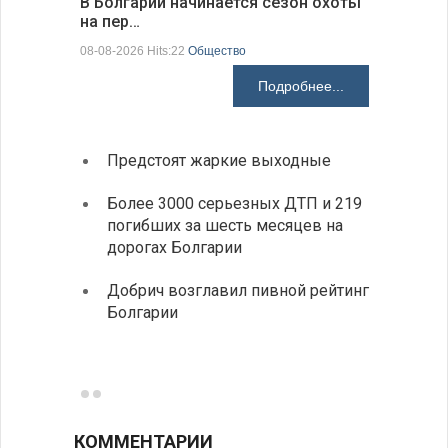
В Болгарии начинается сезон охоты
Горна-Ор
на пер…
предла…
08-08-2026 Hits:22
Общество
08-08-2026 H
Подробнее...
Предстоят жаркие выходные
Первы
элект
Более 3000 серьезных ДТП и 219
готов
погибших за шесть месяцев на
дорогах Болгарии
«Севд
Болга
Добрич возглавил пивной рейтинг
Болгарии
Низки
фунда
возле
КОММЕНТАРИИ