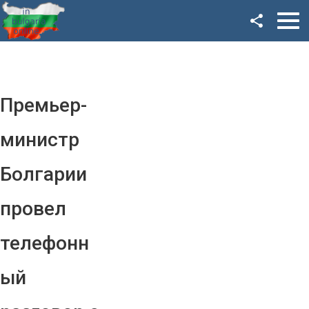
Facebook
Google+
Twitter
Премьер-
YouTube
министр
Instagram
Болгарии
LinkedIn
провел
VK
телефонн
OK
ый