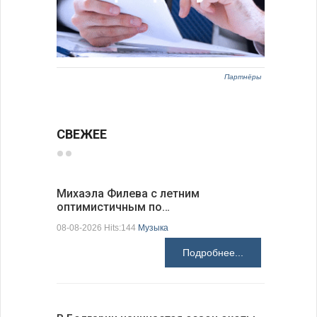
Партнёры
СВЕЖЕЕ
Михаэла Филева с летним
Новые пр
оптимистичным по…
средства
08-08-2026 Hits:144
Музыка
08-08-2026 H
Подробнее...