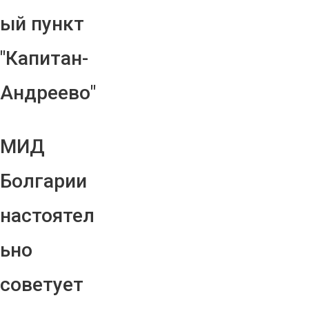
ый пункт
"Капитан-
Андреево"
МИД
Болгарии
настоятел
ьно
советует