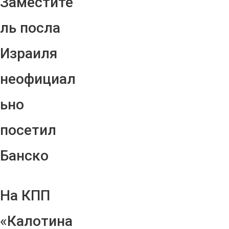
Заместите
ль посла
Израиля
неофициал
ьно
посетил
Банско
На КПП
«Калотина