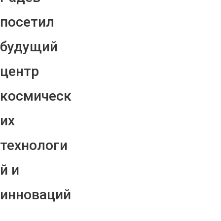
посетил
будущий
центр
космическ
их
технологи
й и
инноваций