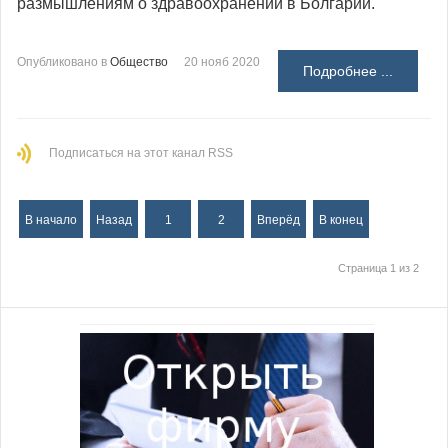
размышлениям о здравоохранении в Болгарии.
Опубликовано в
Общество
20 нояб 2020
Подробнее ...
Подписаться на этот канал RSS
В начало
Назад
1
2
Вперёд
В конец
Страница 1 из 2