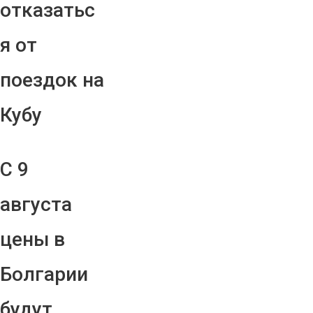
отказатьс
я от
поездок на
Кубу
С 9
августа
цены в
Болгарии
будут