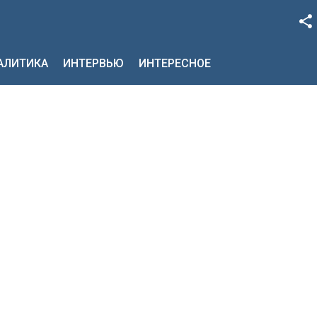
Facebook
НАЛИТИКА
ИНТЕРВЬЮ
ИНТЕРЕСНОЕ
Google+
Twitter
YouTube
Instagram
LinkedIn
VK
OK