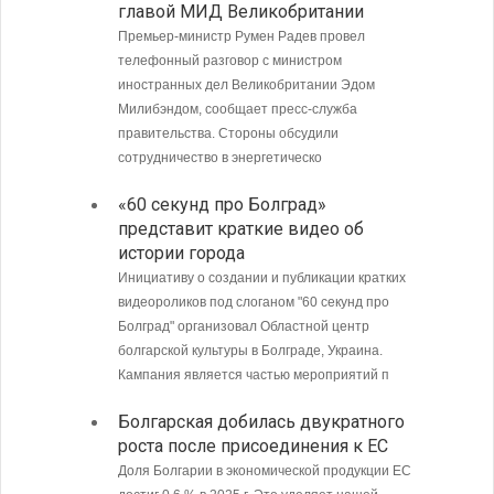
главой МИД Великобритании
Андре
Премьер-министр Румен Радев провел
Интенси
телефонный разговор с министром
пограни
иностранных дел Великобритании Эдом
Андреев
Милибэндом, сообщает пресс-служба
направл
правительства. Стороны обсудили
полиции
сотрудничество в энергетическо
МИД Б
«60 секунд про Болград»
совет
представит краткие видео об
Кубу
истории города
Министе
Инициативу о создании и публикации кратких
Болгари
видеороликов под слоганом "60 секунд про
предпри
Болград" организовал Областной центр
в том ч
болгарской культуры в Болграде, Украина.
ситуаци
Кампания является частью мероприятий п
С 9 а
Болгарская добилась двукратного
опове
роста после присоединения к ЕС
Доля Болгарии в экономической продукции ЕС