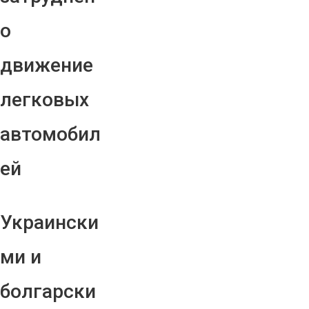
о
движение
легковых
автомобил
ей
Украински
ми и
болгарски