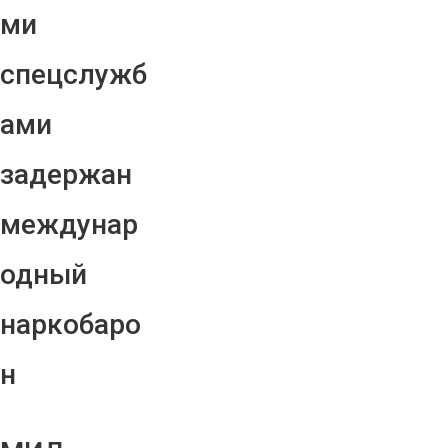
ми
спецслужб
ами
задержан
междунар
одный
наркобаро
н