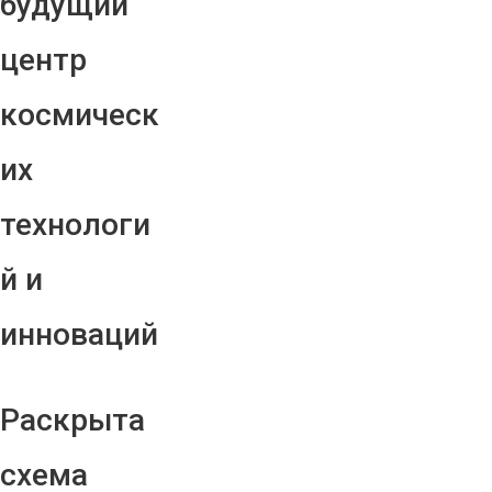
будущий
центр
космическ
их
технологи
й и
инноваций
Раскрыта
схема