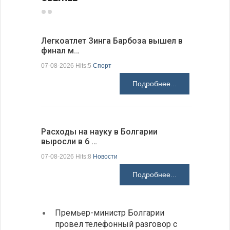
Легкоатлет Зинга Барбоза вышел в
По-сосед
финал м…
адресо…
07-08-2026 Hits:5
Спорт
07-08-2026 H
Подробнее...
Расходы на науку в Болгарии
У Болгар
выросли в 6 …
мощности
07-08-2026 Hits:8
Новости
07-08-2026 H
Подробнее...
Премьер-министр Болгарии
Загру
провел телефонный разговор с
погра