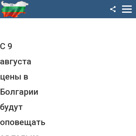
Facebook
Google+
Twitter
С 9
YouTube
августа
Instagram
цены в
LinkedIn
Болгарии
VK
будут
OK
оповещать