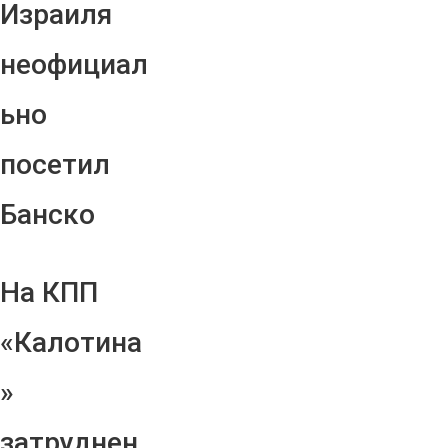
Израиля
неофициал
ьно
посетил
Банско
На КПП
«Калотина
»
затруднен