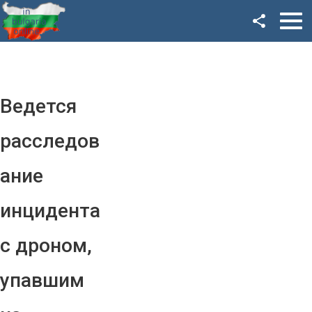
Facebook
Google+
Twitter
Ведется
YouTube
расследов
Instagram
ание
LinkedIn
инцидента
VK
с дроном,
OK
упавшим