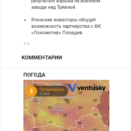
результате взрыва на военном
Андре
заводе над Трявной
интен
Японские инвесторы обсудят
ИРЭ б
возможность партнерства с ФК
нехва
«Локомотив» Пловдив
работ
КОММЕНТАРИИ
ПОГОДА