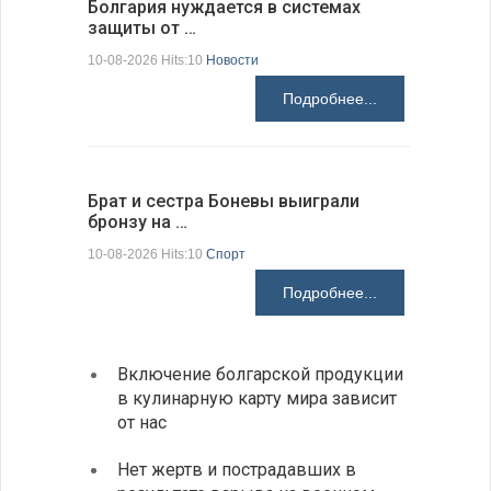
Болгария нуждается в системах
Прорыто 
защиты от …
дороги в
10-08-2026 Hits:10
Новости
10-08-2026 H
Подробнее...
Брат и сестра Боневы выиграли
Украина 
бронзу на …
расслед
10-08-2026 Hits:10
Спорт
10-08-2026 H
Подробнее...
Включение болгарской продукции
Ведет
в кулинарную карту мира зависит
с дро
от нас
румын
Нет жертв и пострадавших в
На пу