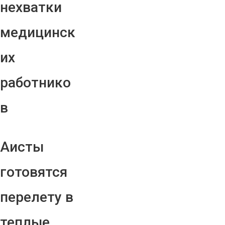
нехватки
медицинск
их
работнико
в
Аисты
готовятся
перелету в
теплые