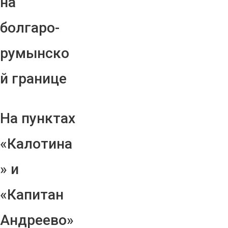
на
болгаро-
румынско
й границе
На пунктах
«Калотина
» и
«Капитан
Андреево»