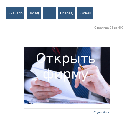
В начало
Назад
…
Вперёд
В конец
Страница 69 из 406
Партнёры