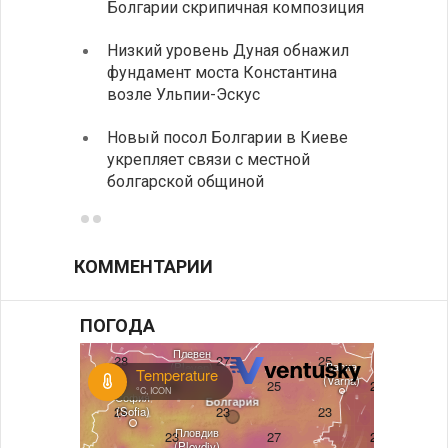
Болгарии скрипичная композиция
своих
Низкий уровень Дуная обнажил
Легко
фундамент моста Константина
в фин
возле Ульпии-Эскус
Расхо
Новый посол Болгарии в Киеве
вырос
укрепляет связи с местной
средн
болгарской общиной
КОММЕНТАРИИ
ПОГОДА