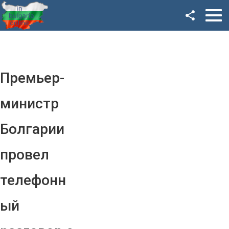
Facebook
Google+
Twitter
Премьер-
YouTube
министр
Instagram
Болгарии
LinkedIn
провел
VK
телефонн
OK
ый