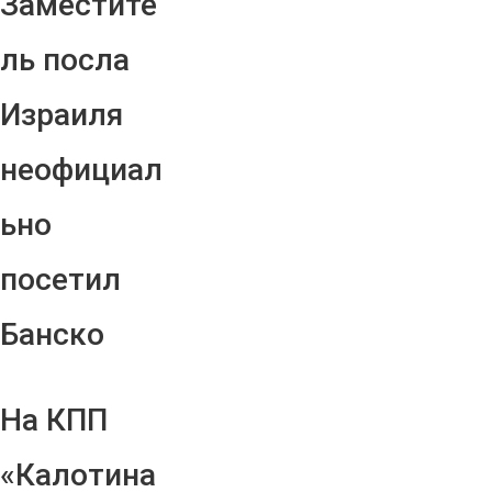
Заместите
ль посла
Израиля
неофициал
ьно
посетил
Банско
На КПП
«Калотина