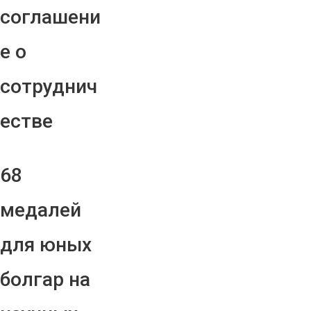
соглашени
е о
сотруднич
естве
68
медалей
для юных
болгар на