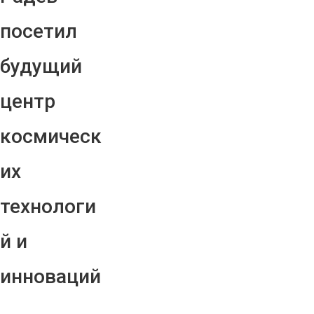
посетил
будущий
центр
космическ
их
технологи
й и
инноваций