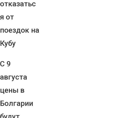
отказатьс
я от
поездок на
Кубу
С 9
августа
цены в
Болгарии
будут