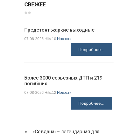
СВЕЖЕЕ
Предстоят жаркие выходные
Добрич в
Болгарии
07-08-2026 Hits:10
Новости
07-08-2026 H
Подробнее...
Более 3000 серьезных ДТП и 219
погибших …
Первые 1
электроп
07-08-2026 Hits:12
Новости
07-08-2026 H
Подробнее...
«Севдана»– легендарная для
ИАБЗ 