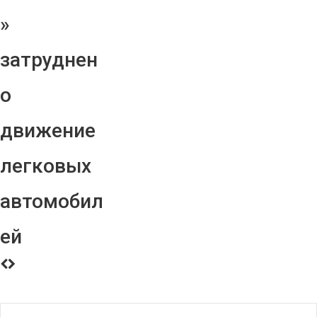
»
затруднен
о
движение
легковых
автомобил
ей