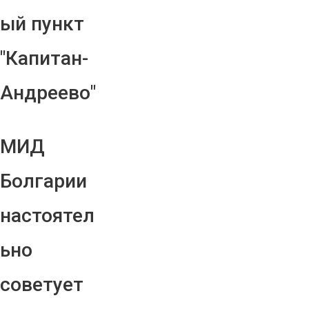
ый пункт
"Капитан-
Андреево"
МИД
Болгарии
настоятел
ьно
советует