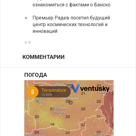
На КП
ознакомиться с фактами о Банско
движе
Премьер Радев посетил будущий
центр космических технологий и
инноваций
КОММЕНТАРИИ
ПОГОДА