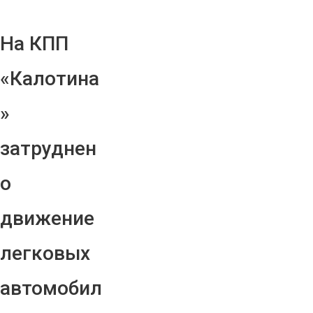
На КПП
«Калотина
»
затруднен
о
движение
легковых
автомобил