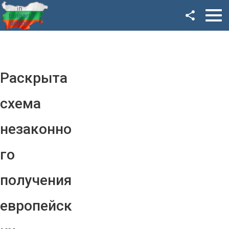
Facebook
Google+
Twitter
Раскрыта
YouTube
схема
Instagram
незаконно
LinkedIn
го
VK
получения
OK
европейск