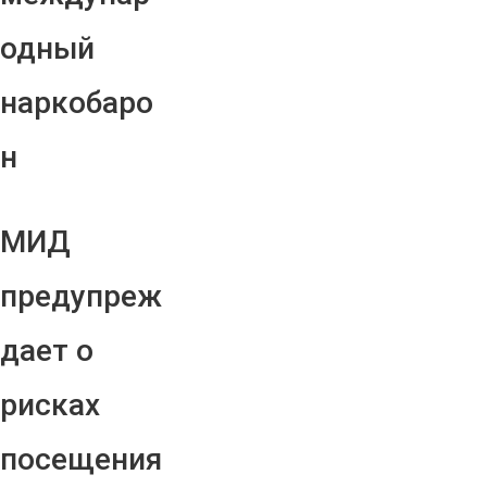
одный
наркобаро
н
МИД
предупреж
дает о
рисках
посещения