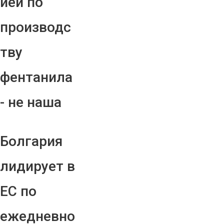
ией по
производс
тву
фентанила
- не наша
Болгария
лидирует в
ЕС по
ежедневно