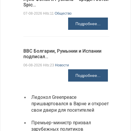
Spic…
научных 
07-08-2026 Hits:11
Общество
06-08-2026 H
Подробнее...
ВВС Болгарии, Румынии и Испании
Gallup: 
подписал…
также и…
06-08-2026 Hits:23
Новости
06-08-2026 H
Подробнее...
Ледокол Greenpeace
Раскр
пришвартовался в Варне и откроет
получ
свои двери для посетителей
Замес
Премьер-министр призвал
неофи
зарубежных политиков