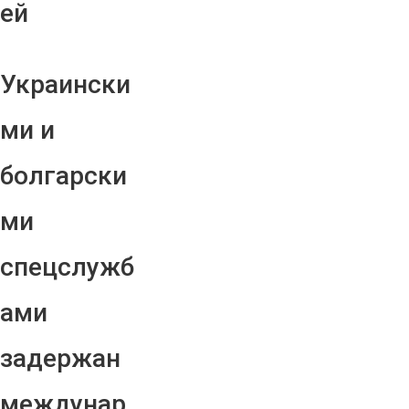
ей
Украински
ми и
болгарски
ми
спецслужб
ами
задержан
междунар