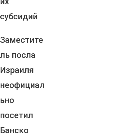
их
субсидий
Заместите
ль посла
Израиля
неофициал
ьно
посетил
Банско