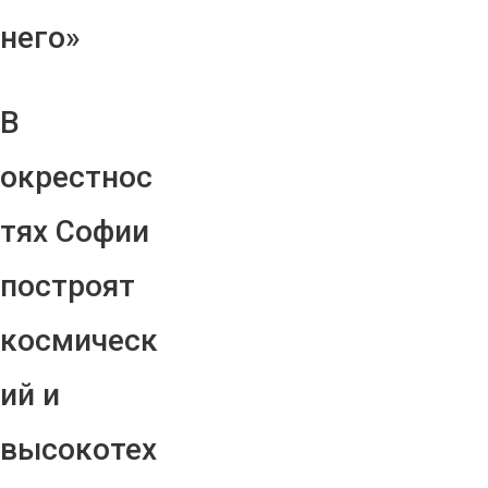
него»
В
окрестнос
тях Софии
построят
космическ
ий и
высокотех