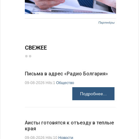
Партнёры
СВЕЖЕЕ
Письма в адрес «Радио Болгария»
Михаэла 
оптимис
09-08-2026 Hits:1
Общество
08-08-2026 H
Подробнее...
Аисты готовятся к отъезду в теплые
края
В Болгар
на пер…
09-08-2026 Hits:10
Новости