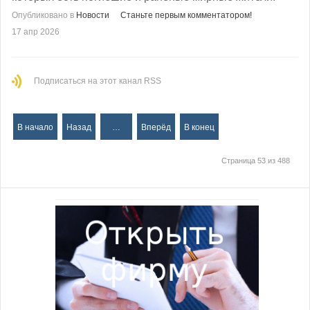
Опубликовано в
Новости
Станьте первым комментатором!
17 апр 2026
Подписаться на этот канал RSS
В начало
Назад
…
Вперёд
В конец
Страница 53 из 488