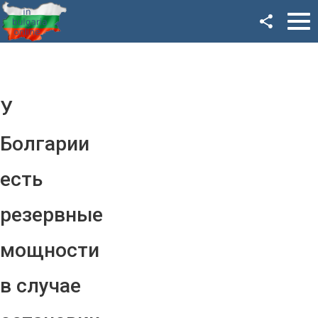
Facebook
Google+
Twitter
У
YouTube
Болгарии
Instagram
есть
LinkedIn
резервные
VK
мощности
OK
в случае