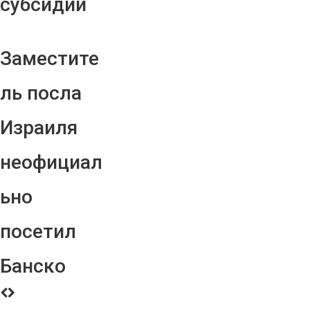
субсидий
Заместите
ль посла
Израиля
неофициал
ьно
посетил
Банско