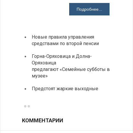
08-08-2026 H
Подробнее...
Новые правила управления
Более
средствами по второй пенсии
погиб
дорог
Горна-Оряховица и Долна-
Оряховица
Добри
предлагают «Семейные субботы в
Болга
музее»
Первы
Предстоят жаркие выходные
элект
готов
КОММЕНТАРИИ