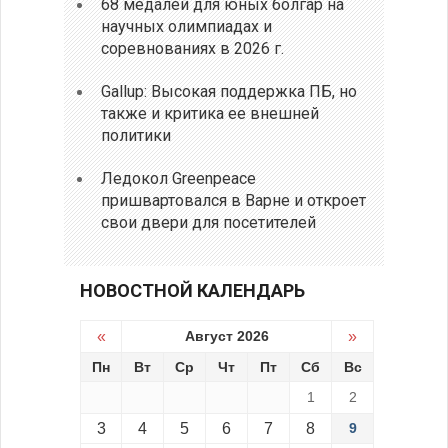
68 медалей для юных болгар на
научных олимпиадах и
соревнованиях в 2026 г.
Gallup: Высокая поддержка ПБ, но
также и критика ее внешней
политики
Ледокол Greenpeace
пришвартовался в Варне и откроет
свои двери для посетителей
НОВОСТНОЙ КАЛЕНДАРЬ
«
Август 2026
»
Пн
Вт
Ср
Чт
Пт
Сб
Вс
1
2
3
4
5
6
7
8
9