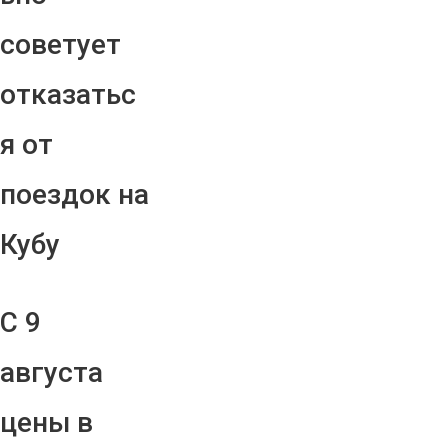
советует
отказатьс
я от
поездок на
Кубу
С 9
августа
цены в