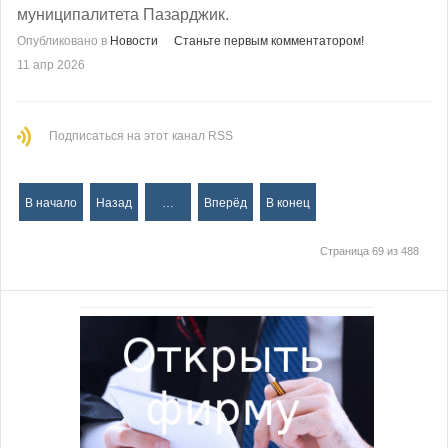
муниципалитета Пазарджик.
Опубликовано в
Новости
Станьте первым комментатором!
11 апр 2026
Подписаться на этот канал RSS
В начало
Назад
…
Вперёд
В конец
Страница 69 из 488