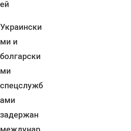
ей
Украински
ми и
болгарски
ми
спецслужб
ами
задержан
междунар