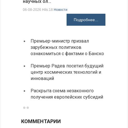
научных ол…
пришварт
06-08-2026 Hits:18
Новости
06-08-2026 H
Подробнее...
Премьер-министр призвал
Замес
зарубежных политиков
неофи
ознакомиться с фактами о Банско
На КП
Премьер Радев посетил будущий
движе
центр космических технологий и
Украи
инноваций
спецс
Раскрыта схема незаконного
между
получения европейских субсидий
КОММЕНТАРИИ