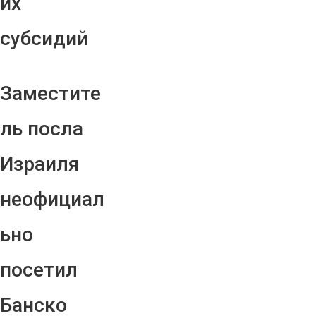
их
субсидий
Заместите
ль посла
Израиля
неофициал
ьно
посетил
Банско