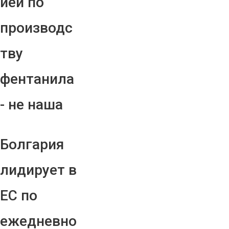
ией по
производс
тву
фентанила
- не наша
Болгария
лидирует в
ЕС по
ежедневно