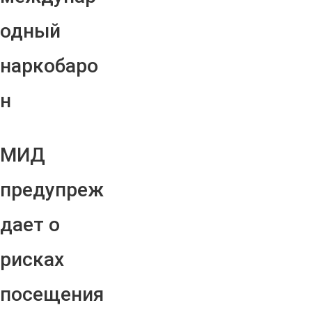
одный
наркобаро
н
МИД
предупреж
дает о
рисках
посещения