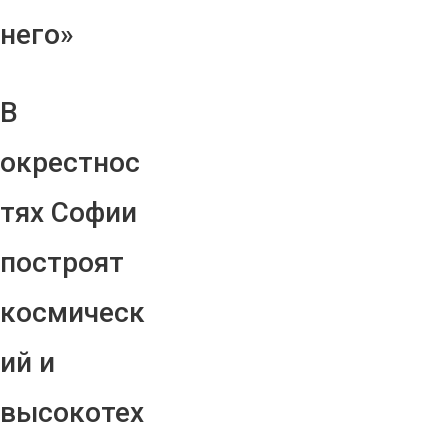
него»
В
окрестнос
тях Софии
построят
космическ
ий и
высокотех