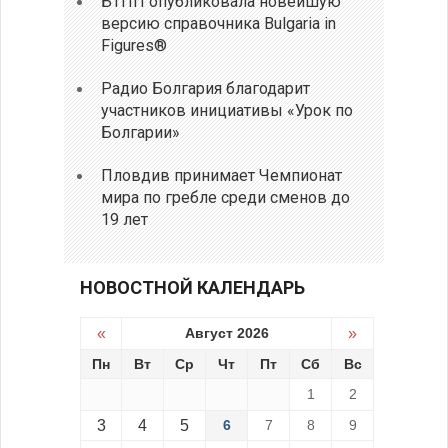
БТПП опубликовала новейшую
версию справочника Bulgaria in
Figures®
Радио Болгария благодарит
участников инициативы «Урок по
Болгарии»
Пловдив принимает Чемпионат
мира по гребле среди сменов до
19 лет
НОВОСТНОЙ КАЛЕНДАРЬ
«
Август 2026
»
Пн
Вт
Ср
Чт
Пт
Сб
Вс
1
2
3
4
5
6
7
8
9