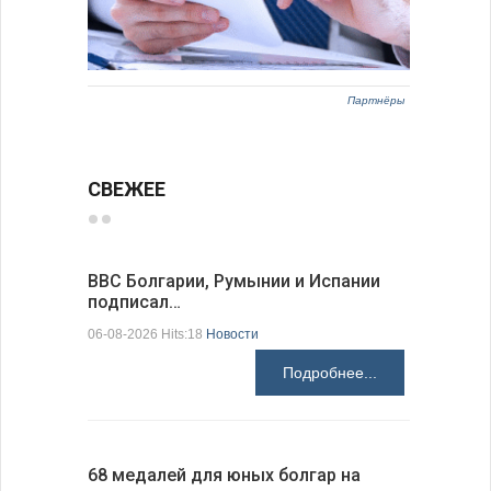
Партнёры
СВЕЖЕЕ
ВВС Болгарии, Румынии и Испании
Gallup: 
подписал…
также и…
06-08-2026 Hits:18
Новости
06-08-2026 H
Подробнее...
68 медалей для юных болгар на
Ледокол 