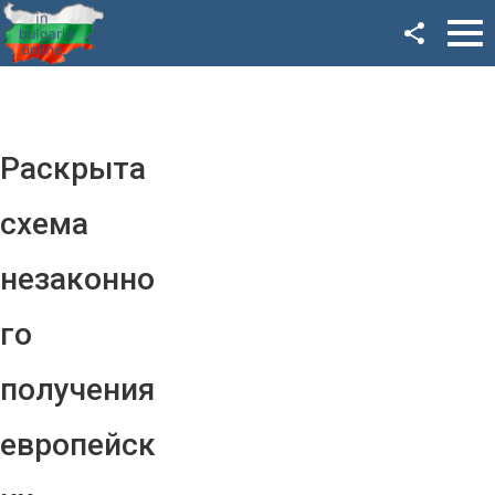
Facebook
Google+
Twitter
Раскрыта
YouTube
схема
Instagram
незаконно
LinkedIn
го
VK
получения
OK
европейск