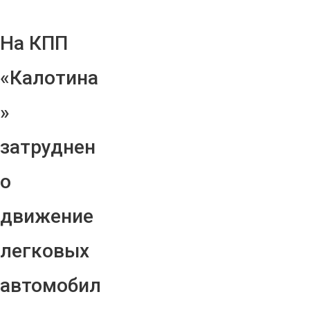
На КПП
«Калотина
»
затруднен
о
движение
легковых
автомобил