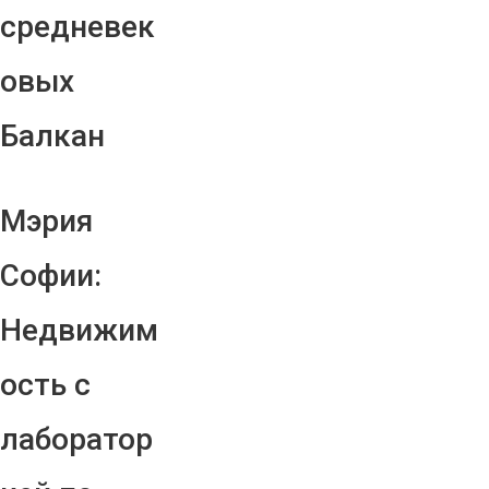
средневек
овых
Балкан
Мэрия
Софии:
Недвижим
ость с
лаборатор