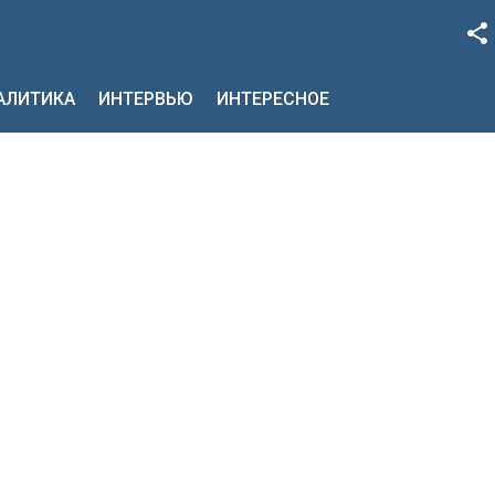
Facebook
НАЛИТИКА
ИНТЕРВЬЮ
ИНТЕРЕСНОЕ
Google+
Twitter
YouTube
Instagram
LinkedIn
VK
OK