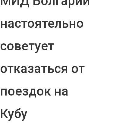
МИД Болгарии
настоятельно
советует
отказаться от
поездок на
Кубу