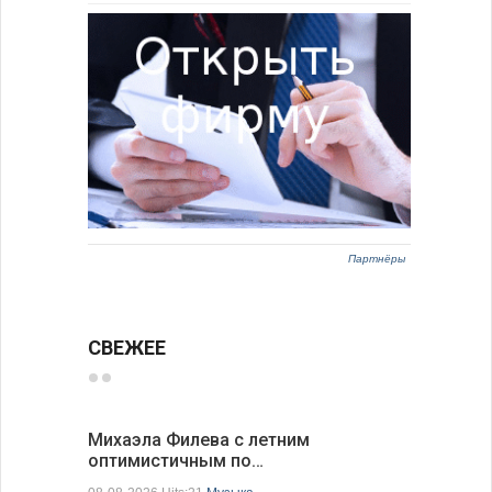
Партнёры
СВЕЖЕЕ
Михаэла Филева с летним
Новые пр
оптимистичным по…
средства