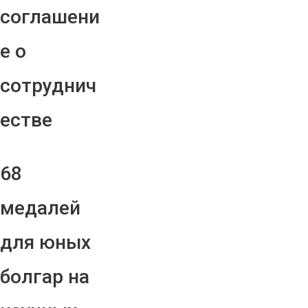
соглашени
е о
сотруднич
естве
68
медалей
для юных
болгар на