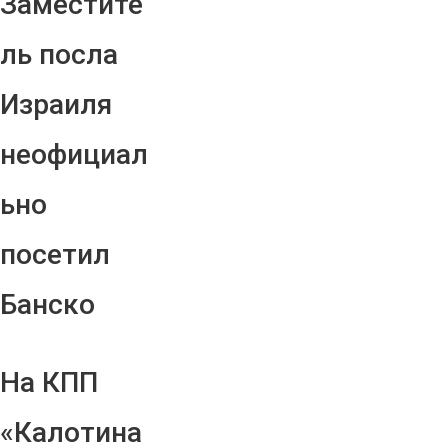
Заместите
ль посла
Израиля
неофициал
ьно
посетил
Банско
На КПП
«Калотина