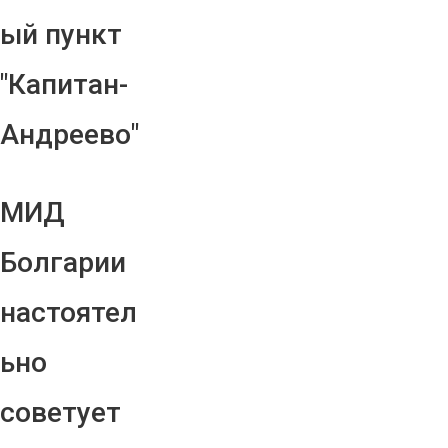
ый пункт
"Капитан-
Андреево"
МИД
Болгарии
настоятел
ьно
советует