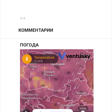
фунда
возле
КОММЕНТАРИИ
ПОГОДА