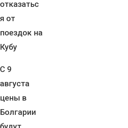
отказатьс
я от
поездок на
Кубу
С 9
августа
цены в
Болгарии
будут