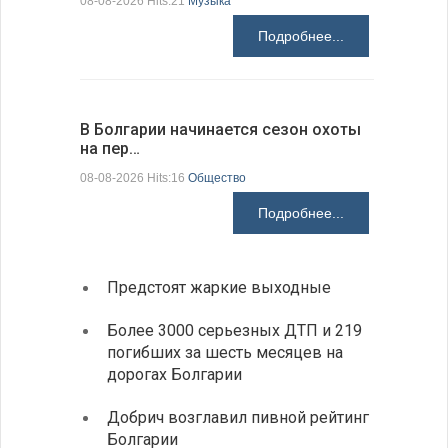
08-08-2026 Hits:21
Музыка
08-08-2026 H
Подробнее...
В Болгарии начинается сезон охоты
Горна-Ор
на пер…
предла…
08-08-2026 Hits:16
Общество
08-08-2026 H
Подробнее...
Предстоят жаркие выходные
Первы
элект
Более 3000 серьезных ДТП и 219
готов
погибших за шесть месяцев на
дорогах Болгарии
«Севд
Болга
Добрич возглавил пивной рейтинг
Болгарии
Низки