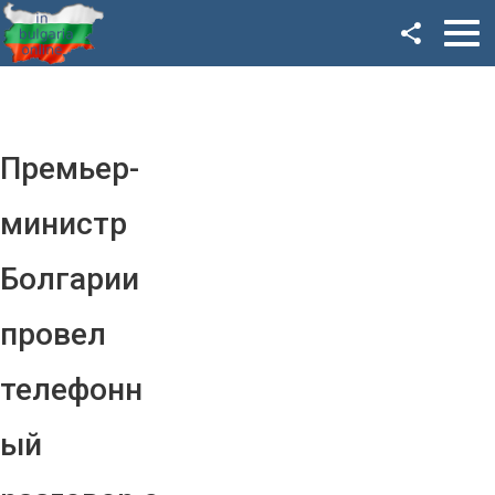
Facebook
Google+
Twitter
Премьер-
YouTube
министр
Instagram
Болгарии
LinkedIn
провел
VK
телефонн
OK
ый