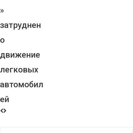
»
затруднен
о
движение
легковых
автомобил
ей