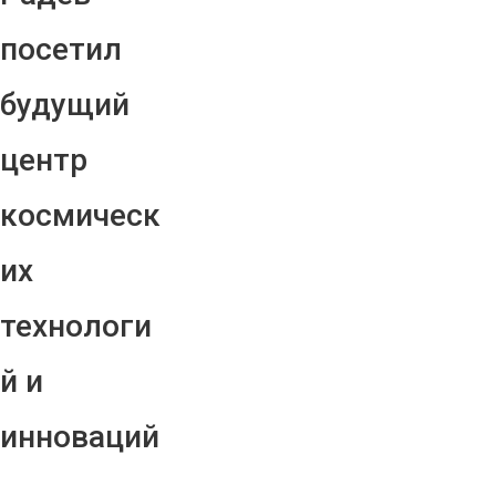
посетил
будущий
центр
космическ
их
технологи
й и
инноваций