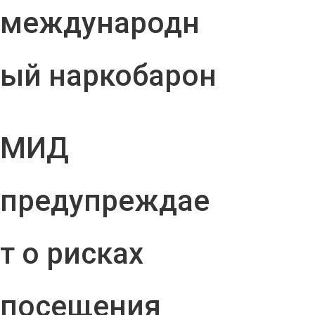
международн
ый наркобарон
МИД
предупреждае
т о рисках
посещения