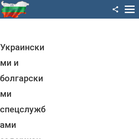
Facebook
Google+
Twitter
Украински
YouTube
ми и
Instagram
болгарски
LinkedIn
ми
VK
спецслужб
OK
ами