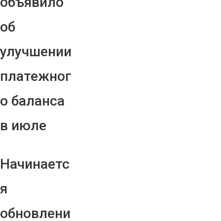
объявило
об
улучшении
платежног
о баланса
в июле
Начинаетс
я
обновлени