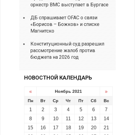
оркестр ВМС выступает в Бургасе
ДБ спрашивает OFAC о связи
«Борисов – Божков» и списке
Магнитско
Конституционный суд разрешил
рассмотрение жалоб против
бюджета на 2026 год
НОВОСТНОЙ КАЛЕНДАРЬ
«
Ноябрь 2021
»
Пн
Вт
Ср
Чт
Пт
Сб
Вс
1
2
3
4
5
6
7
8
9
10
11
12
13
14
15
16
17
18
19
20
21