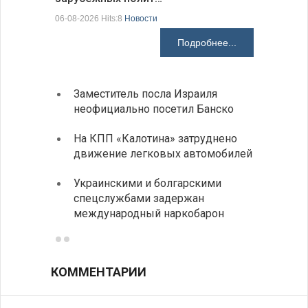
06-08-2026 Hits:8
Новости
06-08-2026 H
Подробнее...
Заместитель посла Израиля
МИД п
неофициально посетил Банско
посещ
На КПП «Калотина» затруднено
Прави
движение легковых автомобилей
парла
на эк
Украинскими и болгарскими
спецслужбами задержан
Между
международный наркобарон
вызов
КОММЕНТАРИИ