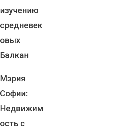
изучению
средневек
овых
Балкан
Мэрия
Софии:
Недвижим
ость с