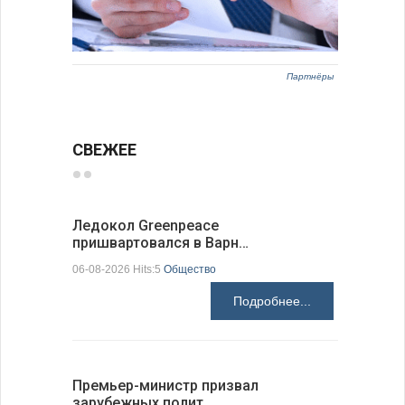
Партнёры
СВЕЖЕЕ
Ледокол Greenpeace
Премьер 
пришвартовался в Варн…
центр ко
06-08-2026 Hits:5
Общество
06-08-2026 H
Подробнее...
Премьер-министр призвал
Раскрыта
зарубежных полит…
получени