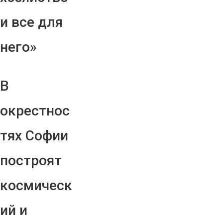
и все для
него»
В
окрестнос
тях Софии
построят
космическ
ий и