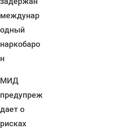
задержан
междунар
одный
наркобаро
н
МИД
предупреж
дает о
рисках