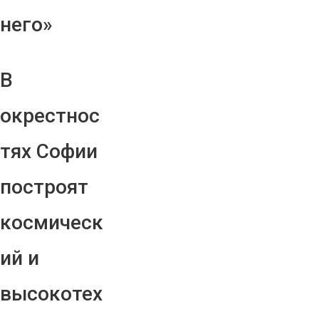
него»
В
окрестнос
тях Софии
построят
космическ
ий и
высокотех