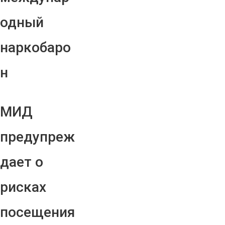
одный
наркобаро
н
МИД
предупреж
дает о
рисках
посещения