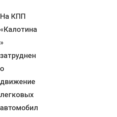
На КПП
«Калотина
»
затруднен
о
движение
легковых
автомобил