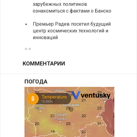
зарубежных политиков
На КП
ознакомиться с фактами о Банско
движе
Премьер Радев посетил будущий
центр космических технологий и
инноваций
КОММЕНТАРИИ
ПОГОДА