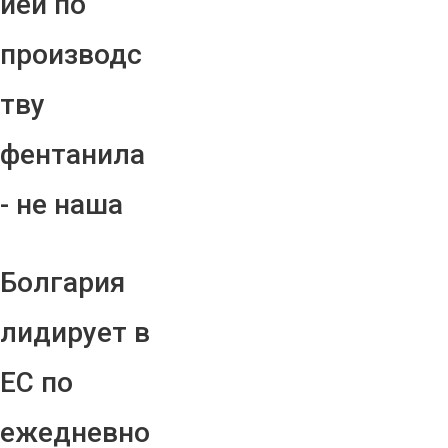
ией по
производс
тву
фентанила
- не наша
Болгария
лидирует в
ЕС по
ежедневно