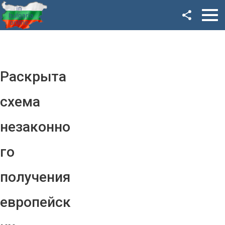
Facebook
Google+
Twitter
Раскрыта
YouTube
схема
Instagram
незаконно
LinkedIn
го
VK
получения
OK
европейск