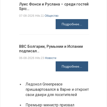
Луис Фонси и Руслана – среди гостей
68 медал
Spic…
научных 
07-08-2026 Hits:11
Общество
06-08-2026 H
Подробнее...
ВВС Болгарии, Румынии и Испании
Gallup: 
подписал…
также и…
06-08-2026 Hits:23
Новости
06-08-2026 H
Подробнее...
Ледокол Greenpeace
Раскр
пришвартовался в Варне и откроет
получ
свои двери для посетителей
Замес
Премьер-министр призвал
неофи