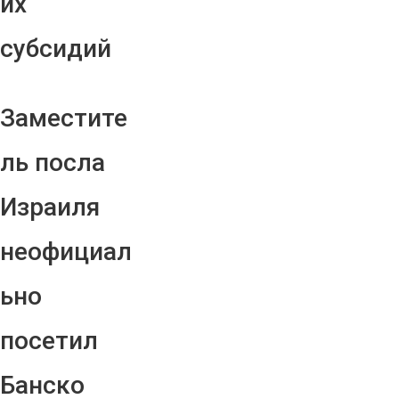
их
субсидий
Заместите
ль посла
Израиля
неофициал
ьно
посетил
Банско