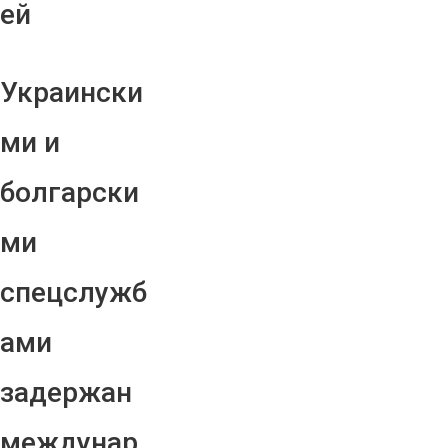
ей
Украински
ми и
болгарски
ми
спецслужб
ами
задержан
междунар