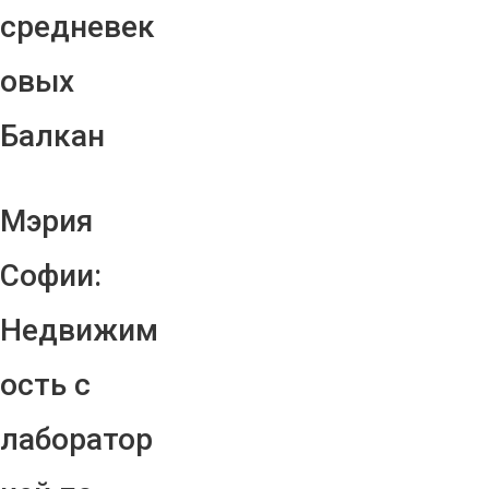
средневек
овых
Балкан
Мэрия
Софии:
Недвижим
ость с
лаборатор