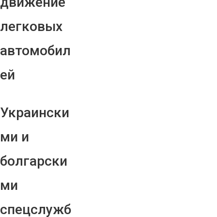
движение
легковых
автомобил
ей
Украински
ми и
болгарски
ми
спецслужб