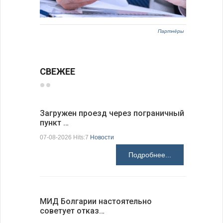
Партнёры
СВЕЖЕЕ
Загружен проезд через пограничный
С 9 авгус
пункт …
оповещ…
07-08-2026 Hits:7
Новости
07-08-2026 H
Подробнее...
МИД Болгарии настоятельно
JUDOWN W
советует отказ…
проходи