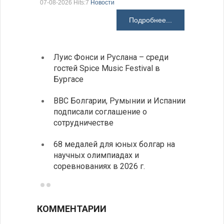
07-08-2026 Hits:7
Новости
07-08-2026 H
Подробнее...
Луис Фонси и Руслана – среди
Gallu
гостей Spice Music Festival в
также
Бургасе
полит
ВВС Болгарии, Румынии и Испании
Ледок
подписали соглашение о
пришв
сотрудничестве
свои 
68 медалей для юных болгар на
Премь
научных олимпиадах и
заруб
соревнованиях в 2026 г.
ознак
КОММЕНТАРИИ