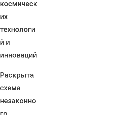
космическ
их
технологи
й и
инноваций
Раскрыта
схема
незаконно
го