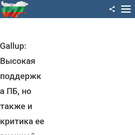
Facebook
Google+
Twitter
Gallup:
YouTube
Высокая
Instagram
поддержк
LinkedIn
а ПБ, но
VK
также и
OK
критика ее