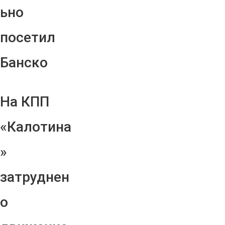
ьно
посетил
Банско
На КПП
«Калотина
»
затруднен
о