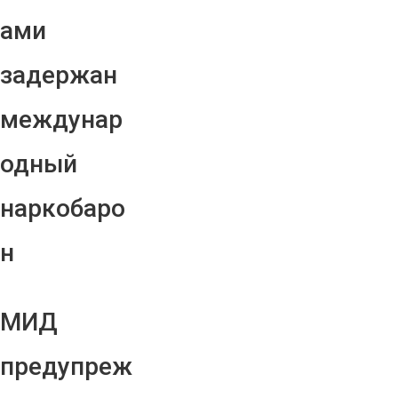
ами
задержан
междунар
одный
наркобаро
н
МИД
предупреж