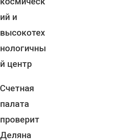
космическ
ий и
высокотех
нологичны
й центр
Счетная
палата
проверит
Деляна