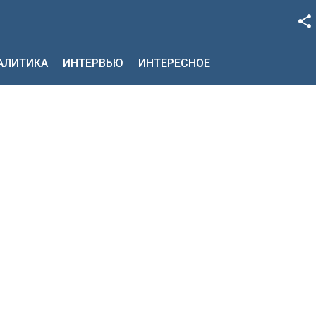
Facebook
НАЛИТИКА
ИНТЕРВЬЮ
ИНТЕРЕСНОЕ
Google+
Twitter
YouTube
Instagram
LinkedIn
VK
OK