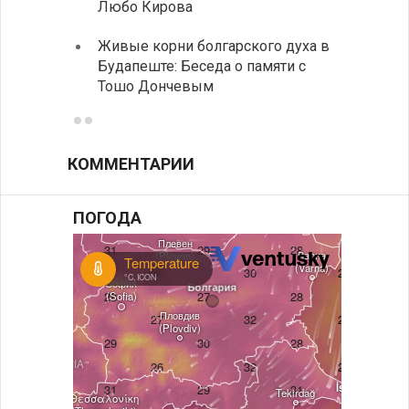
Любо Кирова
Письм
Живые корни болгарского духа в
Аисты
Будапеште: Беседа о памяти с
теплы
Тошо Дончевым
КОММЕНТАРИИ
ПОГОДА