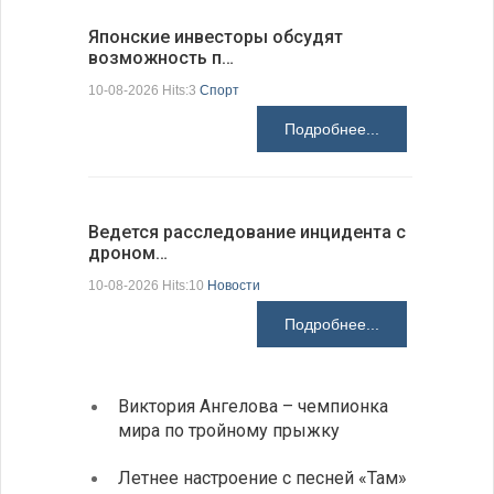
Японские инвесторы обсудят
На пункт
возможность п…
Андреев
10-08-2026 Hits:3
Спорт
10-08-2026 H
Подробнее...
Ведется расследование инцидента с
ИРЭ бьет
дроном…
меди…
10-08-2026 Hits:10
Новости
10-08-2026 H
Подробнее...
Виктория Ангелова – чемпионка
«Забы
мира по тройному прыжку
путеш
духов
Летнее настроение с песней «Там»