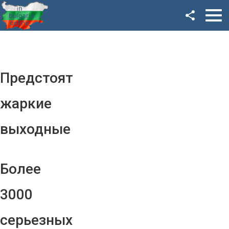
Facebook
Google+
Twitter
Предстоят
YouTube
жаркие
Instagram
выходные
LinkedIn
VK
Более
OK
3000
серьезных