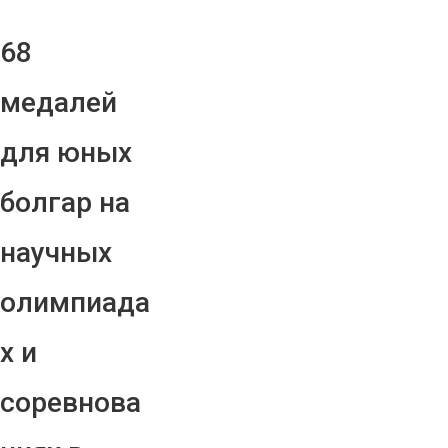
68
медалей
для юных
болгар на
научных
олимпиада
х и
соревнова