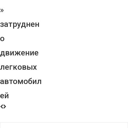
»
затруднен
о
движение
легковых
автомобил
ей