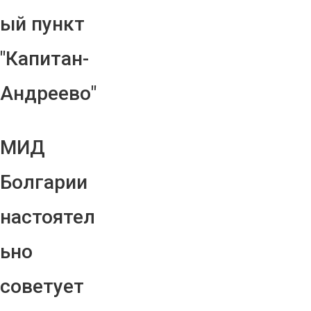
ый пункт
"Капитан-
Андреево"
МИД
Болгарии
настоятел
ьно
советует