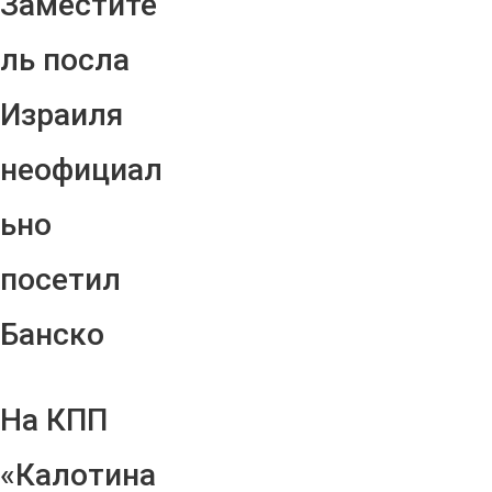
Заместите
ль посла
Израиля
неофициал
ьно
посетил
Банско
На КПП
«Калотина