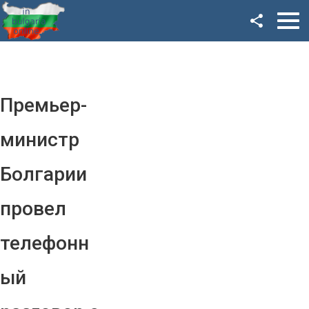
Facebook
Google+
Twitter
Премьер-
YouTube
министр
Instagram
Болгарии
LinkedIn
провел
VK
телефонн
OK
ый