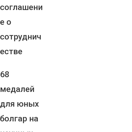
соглашени
е о
сотруднич
естве
68
медалей
для юных
болгар на