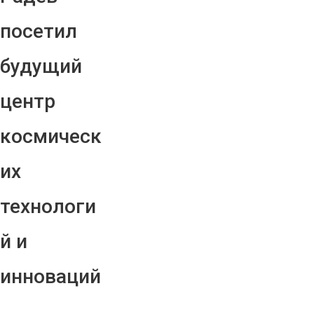
посетил
будущий
центр
космическ
их
технологи
й и
инноваций