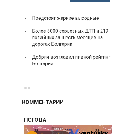
Предстоят жаркие выходные
Первы
элект
Более 3000 серьезных ДТП и 219
готов
погибших за шесть месяцев на
дорогах Болгарии
«Севд
Болга
Добрич возглавил пивной рейтинг
Болгарии
Низки
фунда
возле
КОММЕНТАРИИ
ПОГОДА