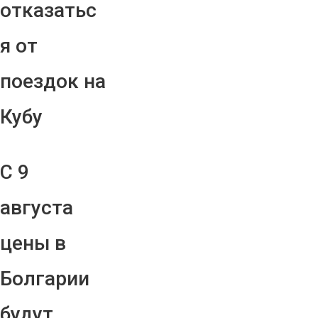
отказатьс
я от
поездок на
Кубу
С 9
августа
цены в
Болгарии
будут