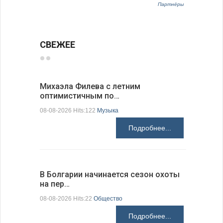
Партнёры
СВЕЖЕЕ
Михаэла Филева с летним
Новые пр
оптимистичным по…
средства
08-08-2026 Hits:122
Музыка
08-08-2026 H
Подробнее...
В Болгарии начинается сезон охоты
Горна-Ор
на пер…
предла…
08-08-2026 Hits:22
Общество
08-08-2026 H
Подробнее...