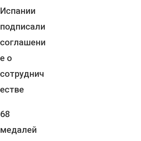
Испании
подписали
соглашени
е о
сотруднич
естве
68
медалей