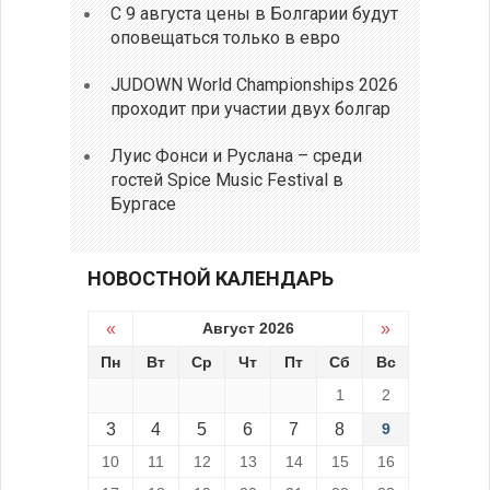
С 9 августа цены в Болгарии будут
оповещаться только в евро
JUDOWN World Championships 2026
проходит при участии двух болгар
Луис Фонси и Руслана – среди
гостей Spice Music Festival в
Бургасе
НОВОСТНОЙ КАЛЕНДАРЬ
«
Август 2026
»
Пн
Вт
Ср
Чт
Пт
Сб
Вс
1
2
3
4
5
6
7
8
9
10
11
12
13
14
15
16