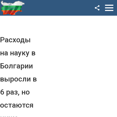
Facebook
Google+
Twitter
Расходы
YouTube
на науку в
Instagram
Болгарии
LinkedIn
выросли в
VK
6 раз, но
OK
остаются