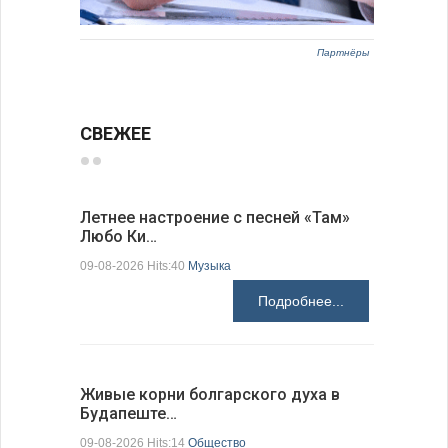
Партнёры
СВЕЖЕЕ
Летнее настроение с песней «Там»
«Забытые
Любо Ки…
через 6…
09-08-2026 Hits:40
Музыка
09-08-2026 H
Подробнее...
Живые корни болгарского духа в
Письма в
Будапеште…
09-08-2026 H
09-08-2026 Hits:14
Общество