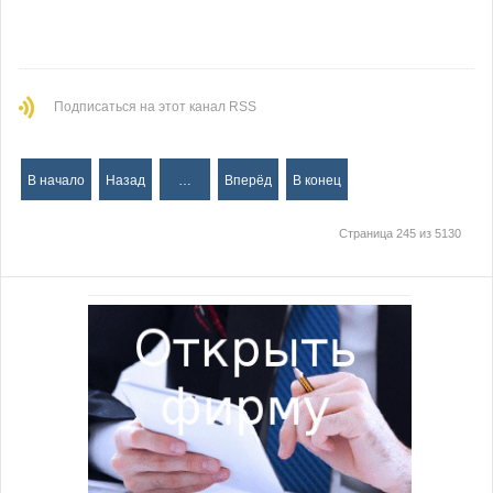
Подписаться на этот канал RSS
В начало
Назад
…
Вперёд
В конец
Страница 245 из 5130