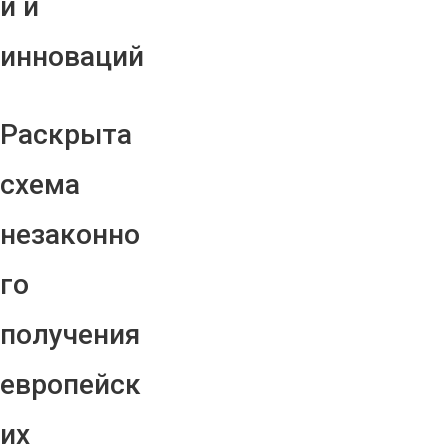
й и
инноваций
Раскрыта
схема
незаконно
го
получения
европейск
их