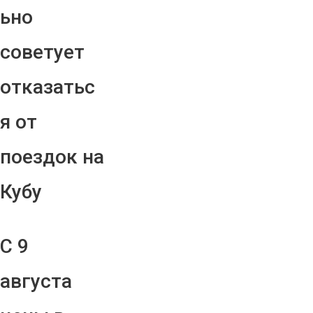
ьно
советует
отказатьс
я от
поездок на
Кубу
С 9
августа