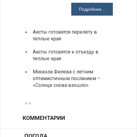
Подробнее...
Аисты готовятся перелету в
В Бол
теплые края
охоты
Аисты готовятся к отъезду в
Новые
теплые края
средс
Михаэла Филева с летним
Горна
оптимистичным посланием –
Оряхо
«Солнце снова взошло»
предл
музее
КОММЕНТАРИИ
ПОГОДА