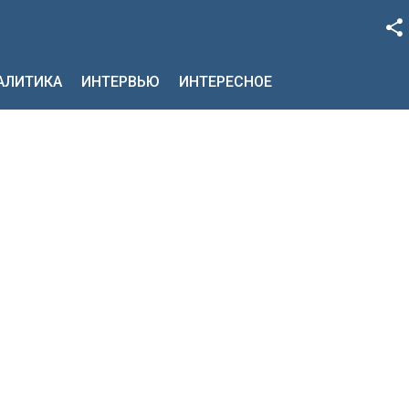
Facebook
НАЛИТИКА
ИНТЕРВЬЮ
ИНТЕРЕСНОЕ
Google+
Twitter
YouTube
Instagram
LinkedIn
VK
OK