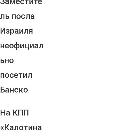
Заместите
ль посла
Израиля
неофициал
ьно
посетил
Банско
На КПП
«Калотина