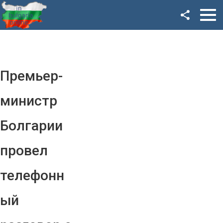
Facebook
Google+
Twitter
Премьер-
YouTube
министр
Instagram
Болгарии
LinkedIn
провел
VK
телефонн
OK
ый