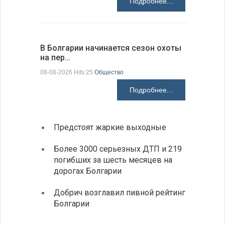
Подробнее...
В Болгарии начинается сезон охоты
Горна-Ор
на пер…
предла…
08-08-2026 Hits:25
Общество
08-08-2026 H
Подробнее...
Предстоят жаркие выходные
Первы
элект
Более 3000 серьезных ДТП и 219
готов
погибших за шесть месяцев на
дорогах Болгарии
«Севд
Болга
Добрич возглавил пивной рейтинг
Болгарии
Низки
фунда