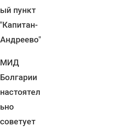
ый пункт
"Капитан-
Андреево"
МИД
Болгарии
настоятел
ьно
советует