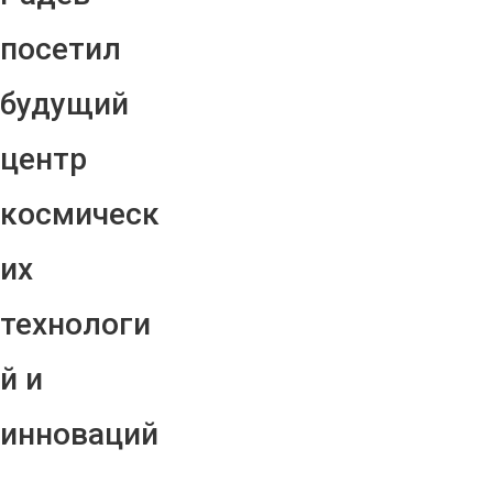
посетил
будущий
центр
космическ
их
технологи
й и
инноваций