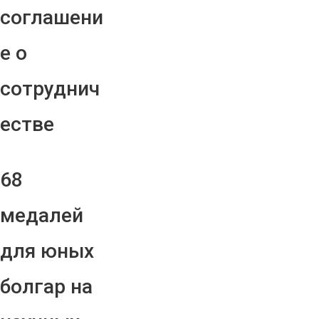
соглашени
е о
сотруднич
естве
68
медалей
для юных
болгар на