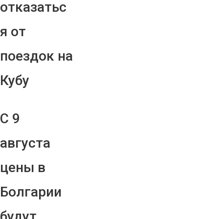
отказатьс
я от
поездок на
Кубу
С 9
августа
цены в
Болгарии
будут