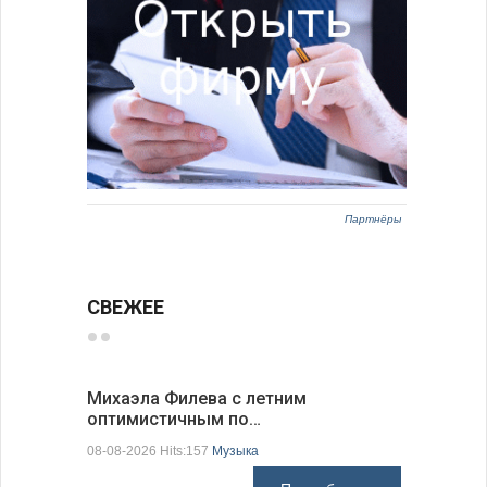
Партнёры
СВЕЖЕЕ
Михаэла Филева с летним
Новые пр
оптимистичным по…
средства
08-08-2026 Hits:157
Музыка
08-08-2026 H