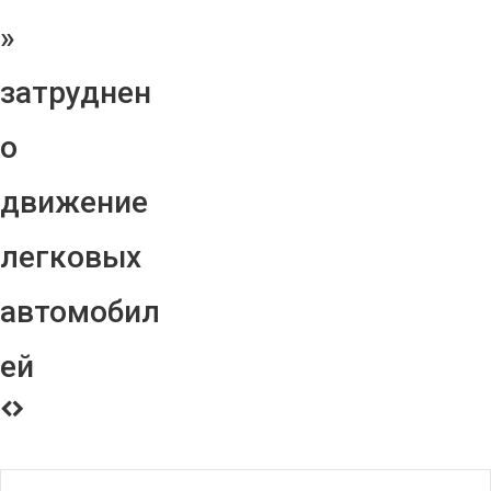
»
затруднен
о
движение
легковых
автомобил
ей