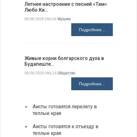
Летнее настроение с песней «Там»
«Забытые
Любо Ки…
через 6…
09-08-2026 Hits:34
Музыка
09-08-2026 H
Подробнее...
Живые корни болгарского духа в
Письма в
Будапеште…
09-08-2026 H
09-08-2026 Hits:14
Общество
Подробнее...
Аисты готовятся перелету в
В Бол
теплые края
охоты
Аисты готовятся к отъезду в
Новые
теплые края
средс