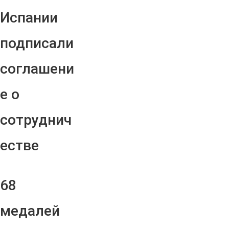
Испании
подписали
соглашени
е о
сотруднич
естве
68
медалей