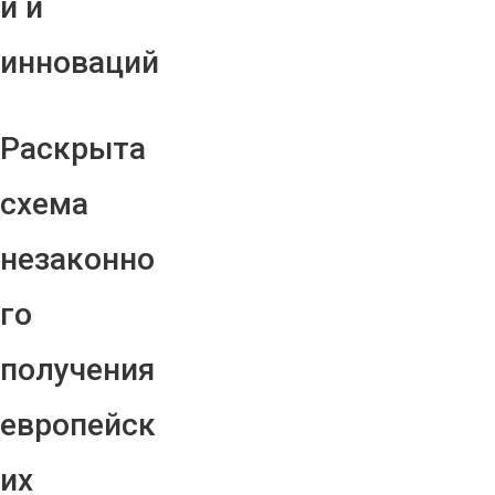
й и
инноваций
Раскрыта
схема
незаконно
го
получения
европейск
их