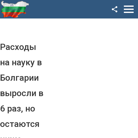
Facebook
Google+
Twitter
Расходы
YouTube
на науку в
Instagram
Болгарии
LinkedIn
выросли в
VK
6 раз, но
OK
остаются