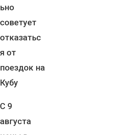
ьно
советует
отказатьс
я от
поездок на
Кубу
С 9
августа