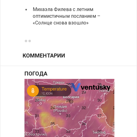
Михаэла Филева с летним
Горна
оптимистичным посланием –
Оряхо
«Солнце снова взошло»
предл
музее
КОММЕНТАРИИ
ПОГОДА