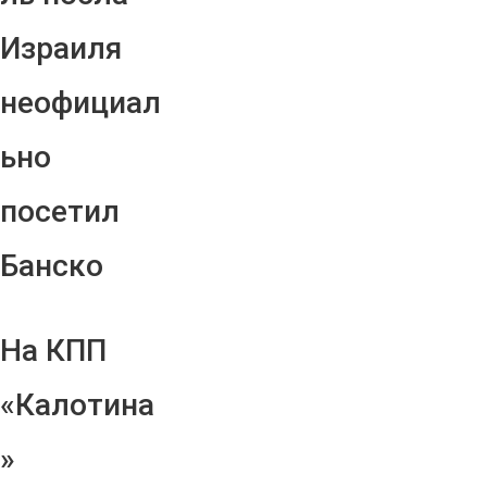
Израиля
неофициал
ьно
посетил
Банско
На КПП
«Калотина
»