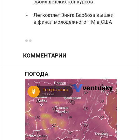
своих детских конкурсов
балка
Легкоатлет Зинга Барбоза вышел
У Бол
в финал молодежного ЧМ в США
мощно
«Козл
КОММЕНТАРИИ
ПОГОДА