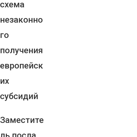
схема
незаконно
го
получения
европейск
их
субсидий
Заместите
ль посла