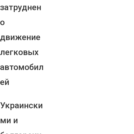
затруднен
о
движение
легковых
автомобил
ей
Украински
ми и