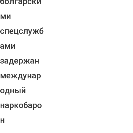
болгарски
ми
спецслужб
ами
задержан
междунар
одный
наркобаро
н