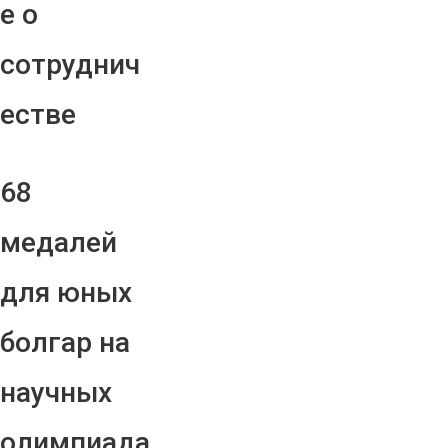
е о
сотруднич
естве
68
медалей
для юных
болгар на
научных
олимпиада