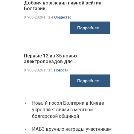
Добрич возглавил пивной рейтинг
«Севдана
Болгарии
Болгарии
07-08-2026 Hits:4
Общество
07-08-2026 H
Подробнее...
Первые 12 из 35 новых
Низкий у
электропоездов для…
фундаме
07-08-2026 Hits:5
Новости
07-08-2026 H
Подробнее...
Новый посол Болгарии в Киеве
Расхо
укрепляет связи с местной
вырос
болгарской общиной
средн
ИАБЗ вручило награды участникам
По-со