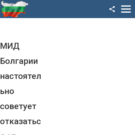
Facebook
Google+
Twitter
МИД
YouTube
Болгарии
Instagram
настоятел
LinkedIn
ьно
VK
советует
OK
отказатьс