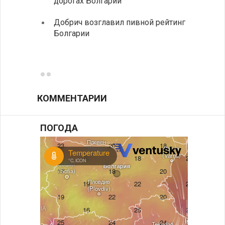
дорогах Болгарии
«Севд
Болга
Добрич возглавил пивной рейтинг
Болгарии
Низки
фунда
возле
КОММЕНТАРИИ
ПОГОДА