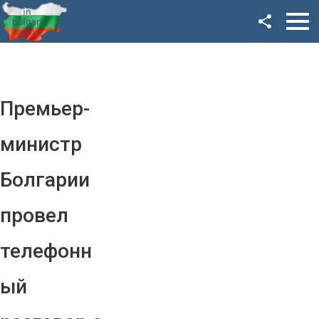
Facebook
Google+
Twitter
Премьер-
YouTube
министр
Instagram
Болгарии
LinkedIn
провел
VK
телефонн
OK
ый