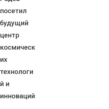
посетил
будущий
центр
космическ
их
технологи
й и
инноваций