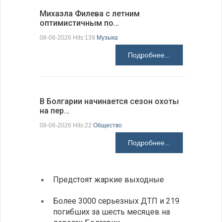
Михаэла Филева с летним
Новые пр
оптимистичным по…
средства
08-08-2026 Hits:139
Музыка
08-08-2026 H
Подробнее...
В Болгарии начинается сезон охоты
Горна-Ор
на пер…
предла…
08-08-2026 Hits:22
Общество
08-08-2026 H
Подробнее...
Предстоят жаркие выходные
Первы
элект
Более 3000 серьезных ДТП и 219
готов
погибших за шесть месяцев на