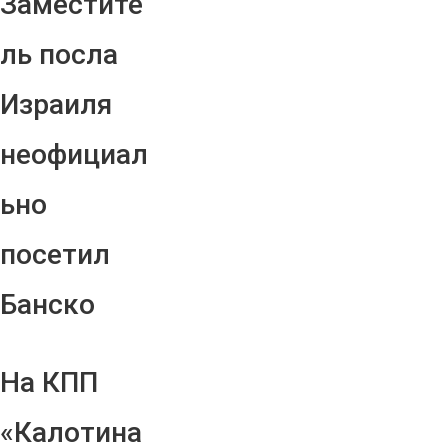
Заместите
ль посла
Израиля
неофициал
ьно
посетил
Банско
На КПП
«Калотина