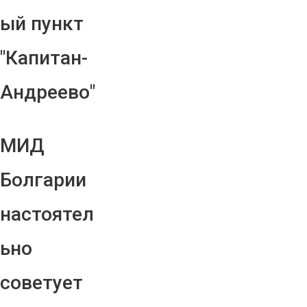
ый пункт
"Капитан-
Андреево"
МИД
Болгарии
настоятел
ьно
советует