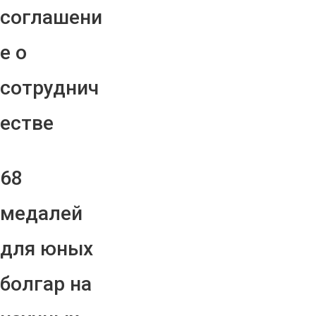
соглашени
е о
сотруднич
естве
68
медалей
для юных
болгар на