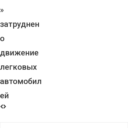
»
затруднен
о
движение
легковых
автомобил
ей