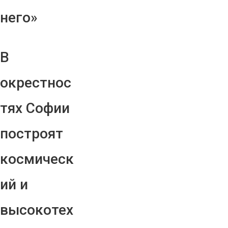
него»
В
окрестнос
тях Софии
построят
космическ
ий и
высокотех