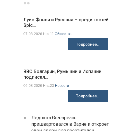
Луис Фонси и Руслана – среди гостей
68 медал
Spic…
научных 
07-08-2026 Hits:11
Общество
06-08-2026 H
Подробнее...
ВВС Болгарии, Румынии и Испании
Gallup: 
подписал…
также и…
06-08-2026 Hits:23
Новости
06-08-2026 H
Подробнее...
Ледокол Greenpeace
Раскр
пришвартовался в Варне и откроет
получ
свои двери для посетителей