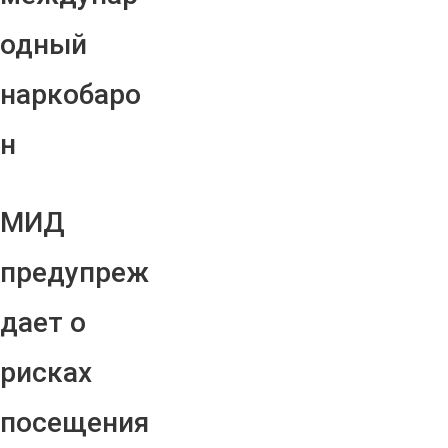
одный
наркобаро
н
МИД
предупреж
дает о
рисках
посещения