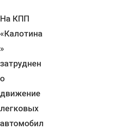
На КПП
«Калотина
»
затруднен
о
движение
легковых
автомобил