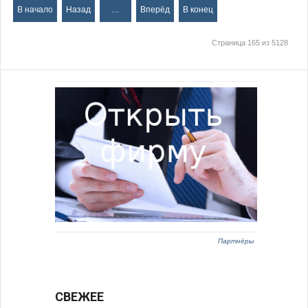
В начало
Назад
…
Вперёд
В конец
Страница 165 из 5128
Партнёры
СВЕЖЕЕ