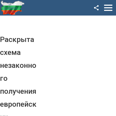
Facebook
Google+
Twitter
Раскрыта
YouTube
схема
Instagram
незаконно
LinkedIn
го
VK
получения
OK
европейск