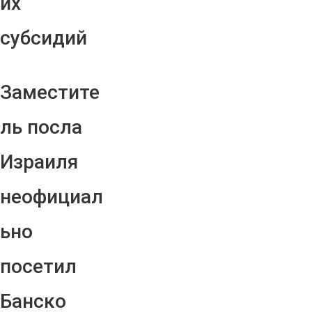
их
субсидий
Заместите
ль посла
Израиля
неофициал
ьно
посетил
Банско