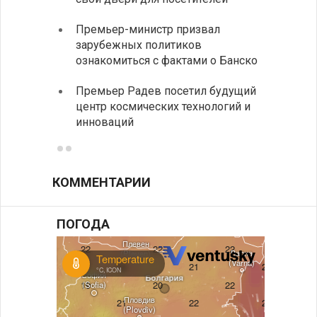
Замес
Премьер-министр призвал
неофи
зарубежных политиков
На КП
ознакомиться с фактами о Банско
движе
Премьер Радев посетил будущий
центр космических технологий и
инноваций
КОММЕНТАРИИ
ПОГОДА