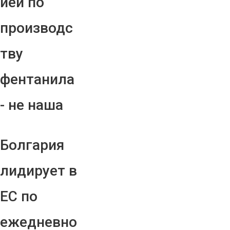
ией по
производс
тву
фентанила
- не наша
Болгария
лидирует в
ЕС по
ежедневно