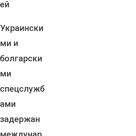
ей
Украински
ми и
болгарски
ми
спецслужб
ами
задержан
междунар