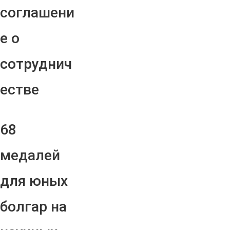
соглашени
е о
сотруднич
естве
68
медалей
для юных
болгар на