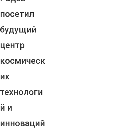
посетил
будущий
центр
космическ
их
технологи
й и
инноваций