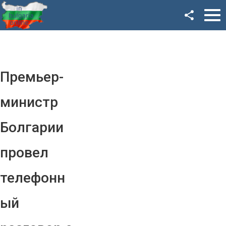
Facebook
Google+
Twitter
Премьер-
YouTube
министр
Instagram
Болгарии
LinkedIn
провел
VK
телефонн
OK
ый