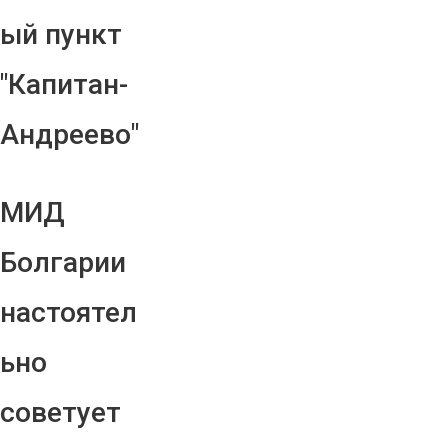
ый пункт
"Капитан-
Андреево"
МИД
Болгарии
настоятел
ьно
советует