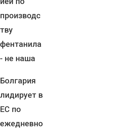
ией по
производс
тву
фентанила
- не наша
Болгария
лидирует в
ЕС по
ежедневно