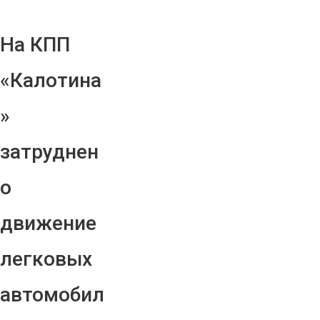
На КПП
«Калотина
»
затруднен
о
движение
легковых
автомобил