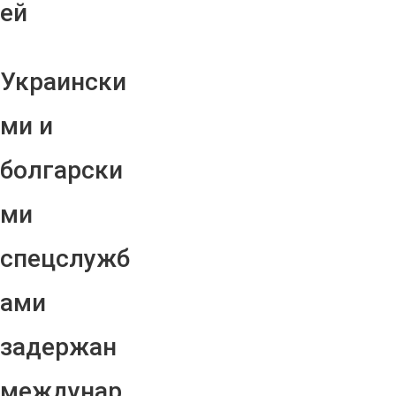
ей
Украински
ми и
болгарски
ми
спецслужб
ами
задержан
междунар