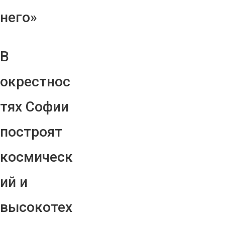
него»
В
окрестнос
тях Софии
построят
космическ
ий и
высокотех