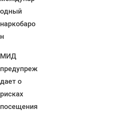
одный
наркобаро
н
МИД
предупреж
дает о
рисках
посещения