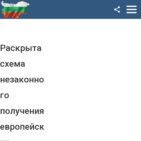
Facebook
Google+
Twitter
Раскрыта
YouTube
схема
Instagram
незаконно
LinkedIn
го
VK
получения
OK
европейск