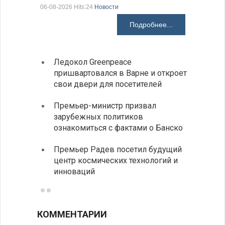
06-08-2026 Hits:24
Новости
06-08-2026 H
Подробнее...
Ледокол Greenpeace
Раскр
пришвартовался в Варне и откроет
получ
свои двери для посетителей
Замес
Премьер-министр призвал
неофи
зарубежных политиков
На КП
ознакомиться с фактами о Банско
движе
Премьер Радев посетил будущий
центр космических технологий и
инноваций
КОММЕНТАРИИ