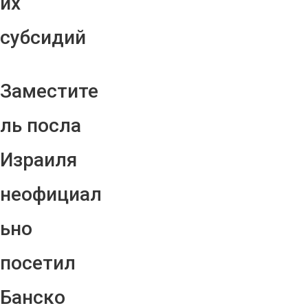
их
субсидий
Заместите
ль посла
Израиля
неофициал
ьно
посетил
Банско