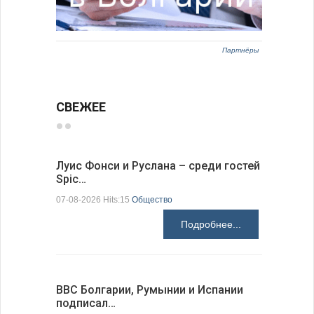
Партнёры
СВЕЖЕЕ
Луис Фонси и Руслана – среди гостей
68 медал
Spic…
научных 
07-08-2026 Hits:15
Общество
06-08-2026 H
Подробнее...
ВВС Болгарии, Румынии и Испании
Gallup: 
подписал…
также и…