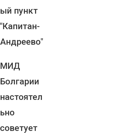
ый пункт
"Капитан-
Андреево"
МИД
Болгарии
настоятел
ьно
советует