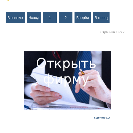
В начало
Назад
1
2
Вперёд
В конец
Страница 1 из 2
Партнёры