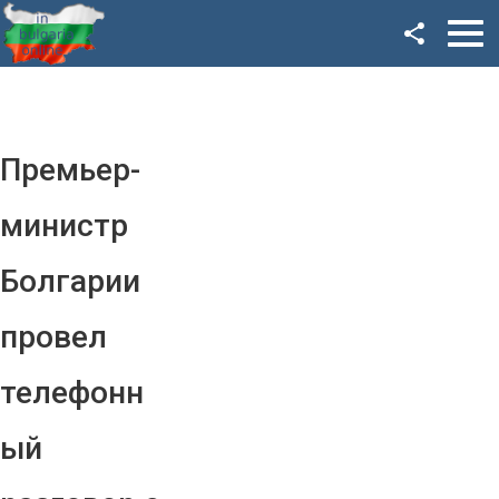
Facebook
Google+
Twitter
Премьер-
YouTube
министр
Instagram
Болгарии
LinkedIn
провел
VK
телефонн
OK
ый