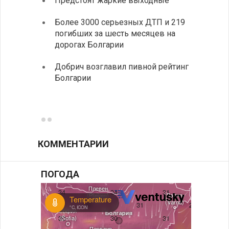
Предстоят жаркие выходные
Первы
элект
Более 3000 серьезных ДТП и 219
готов
погибших за шесть месяцев на
дорогах Болгарии
«Севд
Болга
Добрич возглавил пивной рейтинг
Болгарии
Низки
фунда
возле
КОММЕНТАРИИ
ПОГОДА