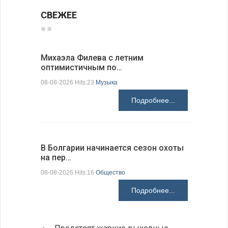
СВЕЖЕЕ
Михаэла Филева с летним
Новые пр
оптимистичным по…
средства
08-08-2026 Hits:23
Музыка
08-08-2026 H
Подробнее...
В Болгарии начинается сезон охоты
Горна-Ор
на пер…
предла…
08-08-2026 Hits:16
Общество
08-08-2026 H
Подробнее...