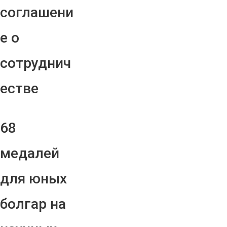
соглашени
е о
сотруднич
естве
68
медалей
для юных
болгар на