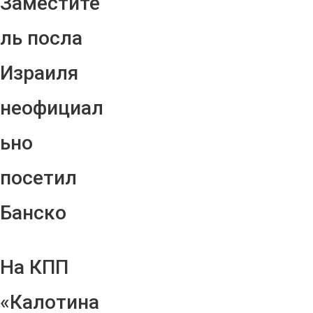
Заместите
ль посла
Израиля
неофициал
ьно
посетил
Банско
На КПП
«Калотина