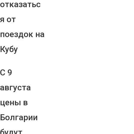
отказатьс
я от
поездок на
Кубу
С 9
августа
цены в
Болгарии
будут