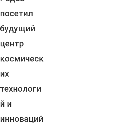
посетил
будущий
центр
космическ
их
технологи
й и
инноваций