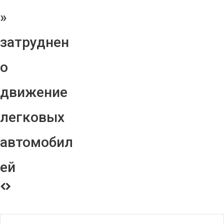
»
затруднен
о
движение
легковых
автомобил
ей