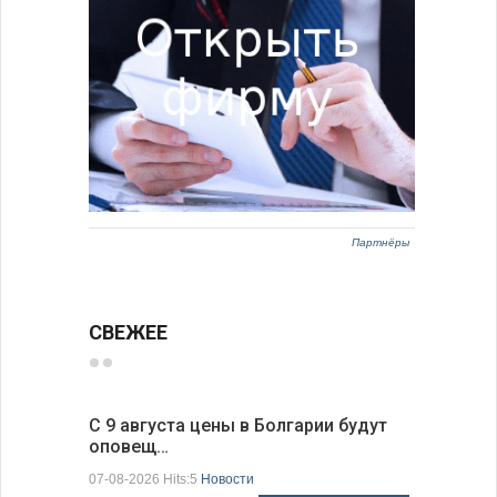
Партнёры
СВЕЖЕЕ
С 9 августа цены в Болгарии будут
Луис Фон
оповещ…
Spic…
07-08-2026 Hits:5
Новости
07-08-2026 H