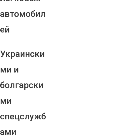
автомобил
ей
Украински
ми и
болгарски
ми
спецслужб
ами