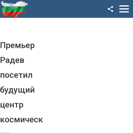
Facebook
Google+
Twitter
Премьер
YouTube
Радев
Instagram
посетил
LinkedIn
будущий
VK
центр
OK
космическ