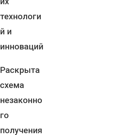
их
технологи
й и
инноваций
Раскрыта
схема
незаконно
го
получения