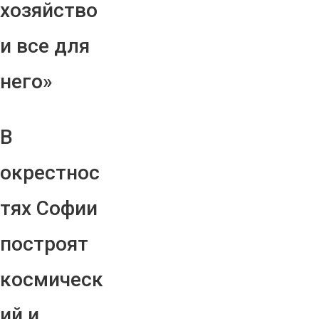
хозяйство
и все для
него»
В
окрестнос
тях Софии
построят
космическ
ий и