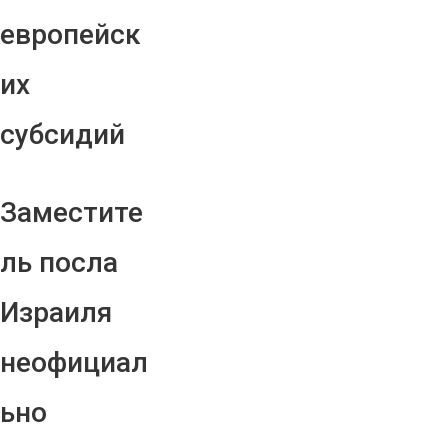
европейск
их
субсидий
Заместите
ль посла
Израиля
неофициал
ьно