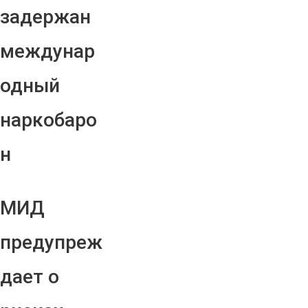
задержан
междунар
одный
наркобаро
н
МИД
предупреж
дает о