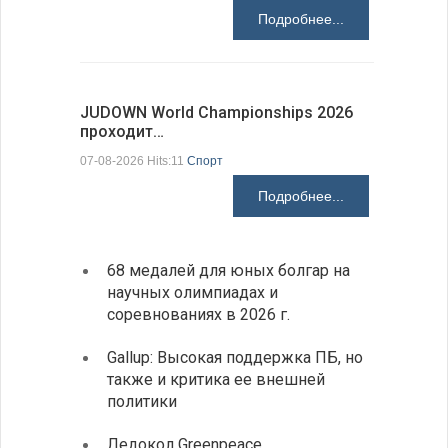
Подробнее...
JUDOWN World Championships 2026
ВВС Болг
проходит…
подписа
07-08-2026 Hits:11
Спорт
06-08-2026 H
Подробнее...
68 медалей для юных болгар на
Премь
научных олимпиадах и
заруб
соревнованиях в 2026 г.
ознак
Gallup: Высокая поддержка ПБ, но
Премь
также и критика ее внешней
центр
политики
иннов
Ледокол Greenpeace
Раскр