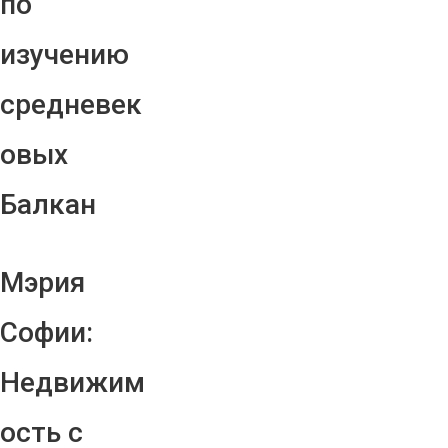
по
изучению
средневек
овых
Балкан
Мэрия
Софии:
Недвижим
ость с